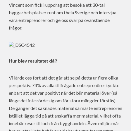
Vincent som fick i uppdrag att besöka ett 30-tal
byggarbetsplatser runt om i hela Sverige och intervjua
våra entreprenörer och ge oss svar på ovanstående
frågor.
Hur blev resultatet då?
Vi lärde oss fort att det går att se på detta ur flera olika
perspektiv. 74% av alla tillfrågade entreprenörer tyckte
enbart att det var positivt när det blir material över (så
länge det inte rörde sig om för stora mängder förstås).
De gånger det saknades material så måste entreprenören
istället lägga tid på att anskaffa mer material, vilket ofta
innebär resor till och från bygghandeln. Även miljön mår
bra av att vi inte behöver skicka ut extra transporter