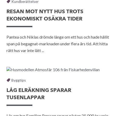
Kundberättelser
RESAN MOT NYTT HUS TROTS
EKONOMISKT OSÄKRA TIDER
Pantea och Niklas drömde länge om ett hus och hade hållit
span på begagnat-marknaden under flera års tid. Att hitta
rätt hus var inte lätt ...
Byggtips
LÅG ELRÄKNING SPARAR
TUSENLAPPAR
Läs om hur Familjen Persson sparar nästan 25 000 kr varje