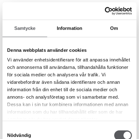
Byggtips
Samtycke
Information
Om
VINKELHUS - SMARTA
PLANLÖSNINGAR OCH HÄRLIG
Denna webbplats använder cookies
UTEPLATS
Vi använder enhetsidentifierare för att anpassa innehållet
och annonserna till användarna, tillhandahålla funktioner
Det finns flera fördelar med att bygga vinkelhus. Den
för sociala medier och analysera vår trafik. Vi
främsta fördelen, tycker många, är möjligheten till en
vidarebefordrar även sådana identifierare och annan
härlig uteplats! Uteplatsen blir i lä och är ...
information från din enhet till de sociala medier och
annons- och analysföretag som vi samarbetar med.
Dessa kan i sin tur kombinera informationen med annan
information som du har tillhandahållit eller som de har
samlat in när du har använt deras tjänster.
Byggtips
,
Hållbarhet
Samtyckesval
Nödvändig
SMART TEKNIK SOM EFFEKTIVISERAR