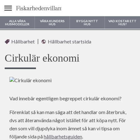
Meny
ALLA VÅRA
VÅRA KUNDERS
BYGGA NYTT
VAD KOSTAR ETT
HUSMODELLER
HUS
HUS
HUS?
Var vill du bygga ditt hus?
Hållbarhet
Hållbarhet startsida
Cirkulär ekonomi
Vad innebär egentligen begreppet cirkulär ekonomi?
Förenklat så kan man säga att det handlar om återbruk,
dvs att återanvända något istället för att köpa nytt. För
den som vill djupdyka inom ämnet så kan vi tipsa om
följande sida på
hållbarhetsguiden
.