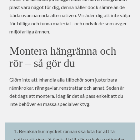
plast vara något för dig, denna håller dock sämre än de
båda ovan nämnda alternativen. Vi råder dig att inte välja
för billiga och tunna material - och undvik de som avger
miljöfarliga ämnen.
Montera hängränna och
rör – så gör du
Glöm inte att inhandla alla tillbehör som justerbara
rännkrokar, ränngavlar, renstrattar och annat. Sedan är
det dags att montera. Idag är det så pass enkelt att du
inte behöver en massa specialverktyg.
1. Beräkna hur mycket rännan ska luta för att få
vatten att rinna åt önskat håll, där en halv centimeter