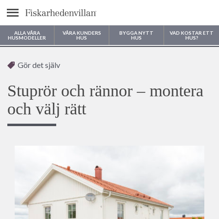
Meny
ALLA VÅRA
VÅRA KUNDERS
BYGGA NYTT
VAD KOSTAR ETT
HUSMODELLER
HUS
HUS
HUS?
Var vill du bygga ditt hus?
Gör det själv
Stuprör och rännor – montera
och välj rätt