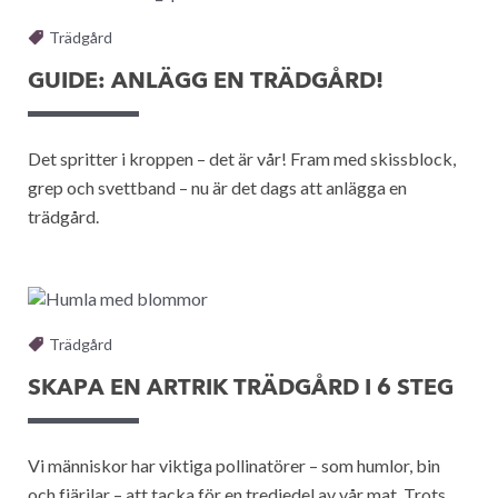
Trädgård
GUIDE: ANLÄGG EN TRÄDGÅRD!
Det spritter i kroppen – det är vår! Fram med skissblock,
grep och svettband – nu är det dags att anlägga en
trädgård.
Trädgård
SKAPA EN ARTRIK TRÄDGÅRD I 6 STEG
Vi människor har viktiga pollinatörer – som humlor, bin
och fjärilar – att tacka för en tredjedel av vår mat. Trots