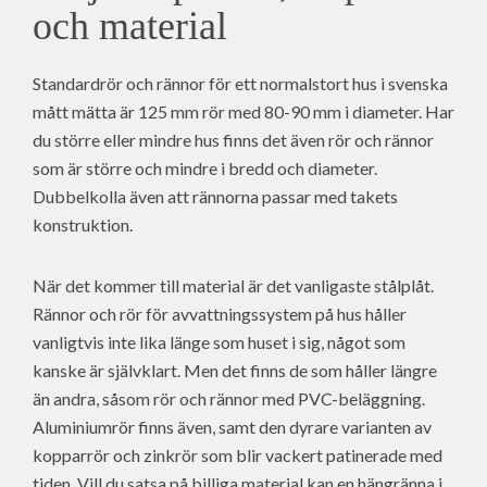
och material
Standardrör och rännor för ett normalstort hus i svenska
mått mätta är 125 mm rör med 80-90 mm i diameter. Har
du större eller mindre hus finns det även rör och rännor
som är större och mindre i bredd och diameter.
Dubbelkolla även att rännorna passar med takets
konstruktion.
När det kommer till material är det vanligaste stålplåt.
Rännor och rör för avvattningssystem på hus håller
vanligtvis inte lika länge som huset i sig, något som
kanske är självklart. Men det finns de som håller längre
än andra, såsom rör och rännor med PVC-beläggning.
Aluminiumrör finns även, samt den dyrare varianten av
kopparrör och zinkrör som blir vackert patinerade med
tiden. Vill du satsa på billiga material kan en hängränna i