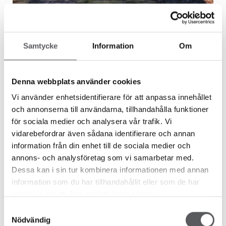
Byggtips
TAKFOT ELLER INTE?
Samtycke
Information
Om
Den stora ladhustrenden väcker många husdrömmar. Det
Denna webbplats använder cookies
finns en fråga som ofta ställs om ladhusen: Varför finns det
Vi använder enhetsidentifierare för att anpassa innehållet
inte någon takfot?
och annonserna till användarna, tillhandahålla funktioner
för sociala medier och analysera vår trafik. Vi
vidarebefordrar även sådana identifierare och annan
information från din enhet till de sociala medier och
annons- och analysföretag som vi samarbetar med.
Dessa kan i sin tur kombinera informationen med annan
information som du har tillhandahållit eller som de har
samlat in när du har använt deras tjänster.
Samtyckesval
Nödvändig