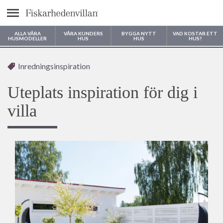
Meny
ALLA VÅRA
VÅRA KUNDERS
BYGGA NYTT
VAD KOSTAR ETT
HUSMODELLER
HUS
HUS
HUS?
Var vill du bygga ditt hus?
Inredningsinspiration
Uteplats inspiration för dig i
villa