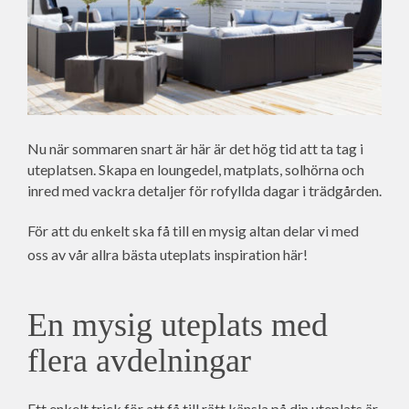
Nu när sommaren snart är här är det hög tid att ta tag i
uteplatsen. Skapa en loungedel, matplats, solhörna och
inred med vackra detaljer för rofyllda dagar i trädgården.
För att du enkelt ska få till en mysig altan delar vi med
oss av vår allra bästa uteplats inspiration här!
En mysig uteplats med
flera avdelningar
Ett enkelt trick för att få till rätt känsla på din uteplats är