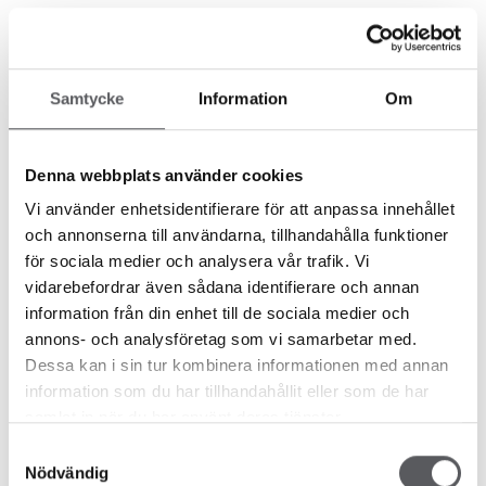
Byggtips
VINKELHUS - SMARTA
Samtycke
Information
Om
PLANLÖSNINGAR OCH HÄRLIG
UTEPLATS
Denna webbplats använder cookies
Det finns flera fördelar med att bygga vinkelhus. Den
Vi använder enhetsidentifierare för att anpassa innehållet
främsta fördelen, tycker många, är möjligheten till en
och annonserna till användarna, tillhandahålla funktioner
för sociala medier och analysera vår trafik. Vi
härlig uteplats! Uteplatsen blir i lä och är ...
vidarebefordrar även sådana identifierare och annan
information från din enhet till de sociala medier och
annons- och analysföretag som vi samarbetar med.
Dessa kan i sin tur kombinera informationen med annan
Byggtips
,
Hållbarhet
information som du har tillhandahållit eller som de har
samlat in när du har använt deras tjänster.
SMART TEKNIK SOM EFFEKTIVISERAR
Samtyckesval
DITT HUS
Nödvändig