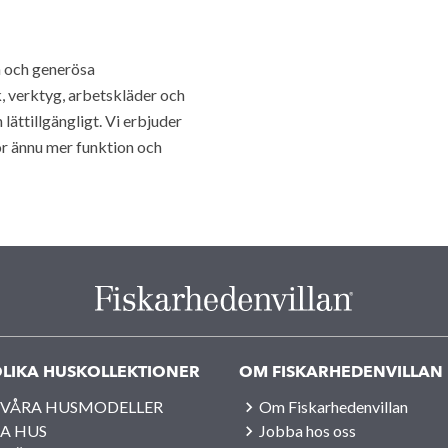
n och generösa
, verktyg, arbetskläder och
ättillgängligt. Vi erbjuder
ör ännu mer funktion och
LIKA HUSKOLLEKTIONER
OM FISKARHEDENVILLAN
 VÅRA HUSMODELLER
Om Fiskarhedenvillan
A HUS
Jobba hos oss