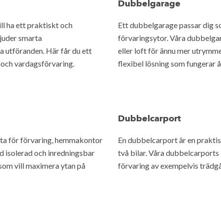
Dubbelgarage
ll ha ett praktiskt och
Ett dubbelgarage passar dig som
bjuder smarta
förvaringsytor. Våra dubbelgar
ka utföranden. Här får du ett
eller loft för ännu mer utrymm
g och vardagsförvaring.
flexibel lösning som fungerar å
Dubbelcarport
 yta för förvaring, hemmakontor
En dubbelcarport är en praktis
d isolerad och inredningsbar
två bilar. Våra dubbelcarport
g som vill maximera ytan på
förvaring av exempelvis trädg