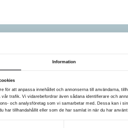
Vi finns här för 
Information
Sedan 1993 har vi som hustillverkare hjäl
cookies
alltid byggt hus i lösvirke. Det innebär a
e för att anpassa innehållet och annonserna till användarna, tillh
en bräda i taget. Detta gör att du som ku
vår trafik. Vi vidarebefordrar även sådana identifierare och anna
hur ditt hus ska se ut i en väldigt hög utstr
nnons- och analysföretag som vi samarbetar med. Dessa kan i sin
en frihet som för dig som kund innebär att 
har tillhandahållit eller som de har samlat in när du har använt 
KONTAKTA OSS