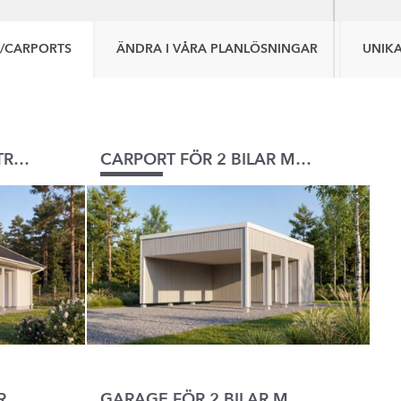
/CARPORTS
ÄNDRA I VÅRA PLANLÖSNINGAR
UNIKA
CARPORT FÖR 2 BILAR TRADITIONELL
CARPORT FÖR 2 BILAR MODERN
GARAGE FÖR 2 BILAR TRADITIONELL
GARAGE FÖR 2 BILAR MODERNT