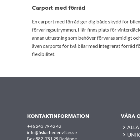
Carport med förråd
En carport med förråd ger dig både skydd för bile
förvaringsutrymmen. Här finns plats för vinterdäck
annan utrustning som behöver förvaras smidigt och l
även carports för två bilar med integrerat förråd f
flexibilitet.
KONTAKTINFORMATION
VÅRA O
+46 243 79 42 42
ALLA
info@fiskarhedenvillan.se
UNIK
Box 882, 781 29 Borlänge