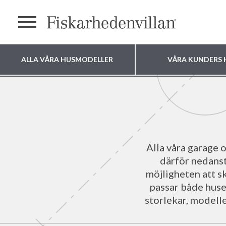
Meny
ALLA VÅRA HUSMODELLER
VÅRA KUNDERS 
Var vill du bygga
ditt hus?
Alla våra garage o
därför nedanst
möjligheten att s
passar både huset
storlekar, modelle