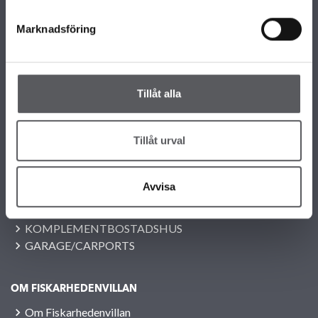
Marknadsföring
KONTAKTINFORMATION
+46 243 79 42 42
Tillåt alla
info@fiskarhedenvillan.se
Box 882, 781 29 Borlänge
VÅRA OLIKA HUSKOLLEKTIONER
Tillåt urval
ALLA VÅRA HUSMODELLER
UNIKA HUS
Avvisa
FAMILJÄRKOLLEKTIONEN
FRITIDSHUS
KOMPLEMENTBOSTADSHUS
GARAGE/CARPORTS
OM FISKARHEDENVILLAN
Om Fiskarhedenvillan