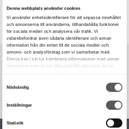
Pantea Guogardi
Sociala medier- och PR-ansvarig
Denna webbplats använder cookies
Pantea.guogardi@fiskarhedenvillan.se
Vi använder enhetsidentifierare för att anpassa innehållet
+46 243 79 42 42
och annonserna till användarna, tillhandahålla funktioner
för sociala medier och analysera vår trafik. Vi
vidarebefordrar även sådana identifierare och annan
information från din enhet till de sociala medier och
annons- och analysföretag som vi samarbetar med.
Publicera foton eller hemma-hos-
Dessa kan i sin tur kombinera informationen med annan
reportage?
information som du har tillhandahållit eller som de har
samlat in när du har använt deras tjänster.
Är du intresserad av att publicera foton eller
Samtyckesval
Nödvändig
hemma-hos-reportage så hör av dig till
marknad@fiskarhedenvillan.se
Inställningar
Statistik