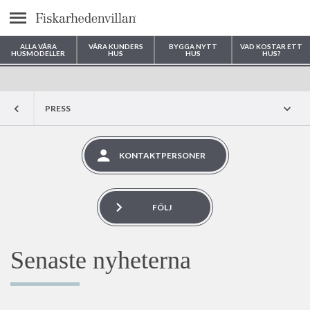
Meny
ALLA VÅRA
VÅRA KUNDERS
BYGGA NYTT
VAD KOSTAR ETT
HUSMODELLER
HUS
HUS
HUS?
Var vill du bygga ditt hus?
PRESS
KONTAKTPERSONER
FÖLJ
Senaste nyheterna