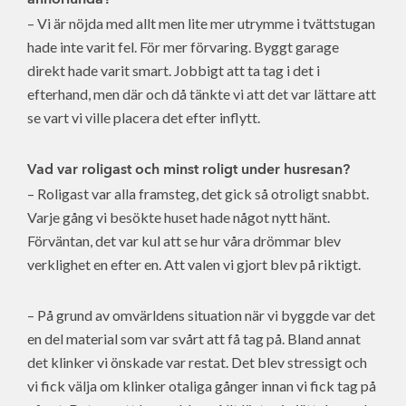
– Vi är nöjda med allt men lite mer utrymme i tvättstugan
hade inte varit fel. För mer förvaring. Byggt garage
direkt hade varit smart. Jobbigt att ta tag i det i
efterhand, men där och då tänkte vi att det var lättare att
se vart vi ville placera det efter inflytt.
Vad var roligast och minst roligt under husresan?
– Roligast var alla framsteg, det gick så otroligt snabbt.
Varje gång vi besökte huset hade något nytt hänt.
Förväntan, det var kul att se hur våra drömmar blev
verklighet en efter en. Att valen vi gjort blev på riktigt.
– På grund av omvärldens situation när vi byggde var det
en del material som var svårt att få tag på. Bland annat
det klinker vi önskade var restat. Det blev stressigt och
vi fick välja om klinker otaliga gånger innan vi fick tag på