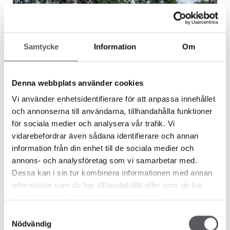
Samtycke
Information
Om
Denna webbplats använder cookies
Vi använder enhetsidentifierare för att anpassa innehållet
och annonserna till användarna, tillhandahålla funktioner
för sociala medier och analysera vår trafik. Vi
Kundberättelser
vidarebefordrar även sådana identifierare och annan
information från din enhet till de sociala medier och
"VÅRT DRÖMHUS: EN RESA AV
annons- och analysföretag som vi samarbetar med.
BESLUTSAMHET OCH PERSONLIG STIL"
Dessa kan i sin tur kombinera informationen med annan
information som du har tillhandahållit eller som de har
samlat in när du har använt deras tjänster.
När Mikaela och David stod inför utmaningen att bygga
sitt drömhus, visste de att valet av tomt skulle vara
Samtyckesval
Nödvändig
avgörande. ``Du kan ändra husets planlösning ...