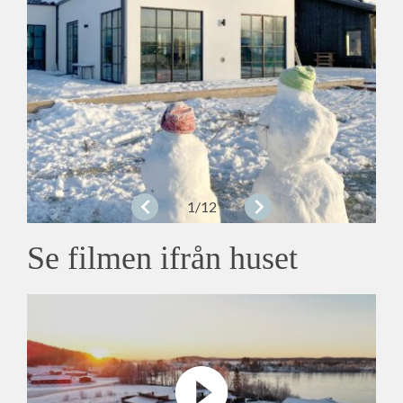
1
/12
Se filmen ifrån huset