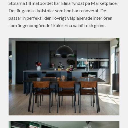
Stolarna till matbordet har Elina fyndat på Marketplace.
Det är gamla skolstolar som hon har renoverat. De
passar in perfekt i den i övrigt välplanerade interiören
som är genomgående i kulörerna valnöt och grönt.