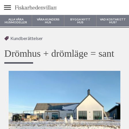
Meny
ALLA VÅRA
VÅRA KUNDERS
BYGGA NYTT
VAD KOSTAR ETT
HUSMODELLER
HUS
HUS
HUS?
Var vill du bygga ditt hus?
Kundberättelser
Drömhus + drömläge = sant