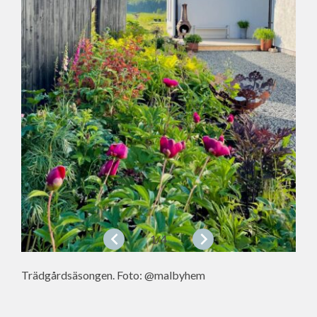
1
/4
Trädgårdsäsongen. Foto: @malbyhem