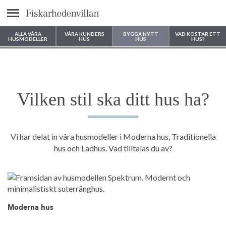
Meny
ALLA VÅRA
VÅRA KUNDERS
BYGGA NYTT
VAD KOSTAR ETT
HUSMODELLER
HUS
HUS
HUS?
Var vill du bygga ditt hus?
Vilken stil ska ditt hus ha?
Vi har delat in våra husmodeller i Moderna hus, Traditionella
hus och Ladhus. Vad tilltalas du av?
Moderna hus