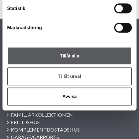
Statistik
Marknadsföring
Tillåt alla
KONTAKTINFORMATION
+46 243 79 42 42
info@fiskarhedenvillan.se
Tillåt urval
Box 882, 781 29 Borlänge
VÅRA OLIKA HUSKOLLEKTIONER
Avvisa
ALLA VÅRA HUSMODELLER
UNIKA HUS
FAMILJÄRKOLLEKTIONEN
FRITIDSHUS
KOMPLEMENTBOSTADSHUS
GARAGE/CARPORTS