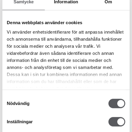
Samtycke
Information
Om
Denna webbplats använder cookies
Vi använder enhetsidentifierare för att anpassa innehållet
och annonserna till användarna, tillhandahålla funktioner
för sociala medier och analysera vår trafik. Vi
vidarebefordrar även sådana identifierare och annan
information från din enhet till de sociala medier och
Livet i en Fiskarhedenvilla
annons- och analysföretag som vi samarbetar med.
Dessa kan i sin tur kombinera informationen med annan
information som du har tillhandahållit eller som de har
Du har möjligheten att uppleva en Fiskarhedenvilla utan att
samlat in när du har använt deras tjänster.
gå på en fysisk villavisning. Vi har bett flera av våra kunder
Samtyckesval
att kort filma sina Fiskarhedenvillor och berätta om dem.
Nödvändig
Hoppas att det skänker dig lite extra inspiration.
Inställningar
SE VIDEOS