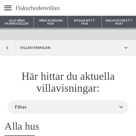
Meny
ALLA VÅRA
VÅRA KUNDERS
BYGGA NYTT
VAD KOSTAR ETT
HUSMODELLER
HUS
HUS
HUS?
Var vill du bygga ditt hus?
VILLAVISNINGAR
Här hittar du aktuella
villavisningar:
Filter
Alla hus