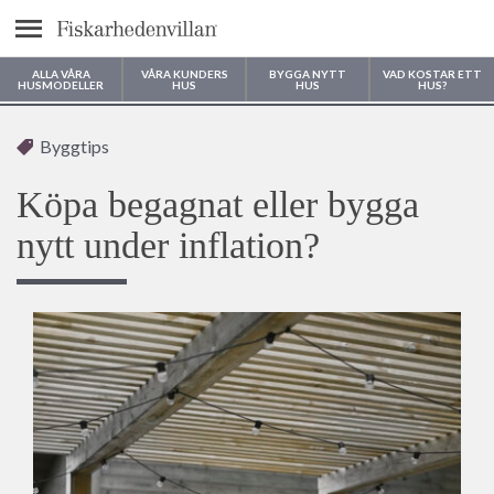
Meny
ALLA VÅRA
VÅRA KUNDERS
BYGGA NYTT
VAD KOSTAR ETT
HUSMODELLER
HUS
HUS
HUS?
Var vill du bygga ditt hus?
Byggtips
Köpa begagnat eller bygga
nytt under inflation?