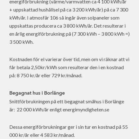
energiförbrukning (värme/varmvatten ca 4 100 kWh/år
+ uppskattad hushållsel på ca 3 200 kWh/år) på ca 7 300
kWh/år. I atmosfär 106 så ingår även solpaneler som
uppskattas producera ca 3 800 kWh/år. Det resulterar i
en årlig energiförbrukning på (7 300 kWh – 3 800 kWh =)
3 500 kWh.
Kostnaden för el varierar över tid, men om vi räknar att vi
får betala 2,50kr/kWh som resulterar den i en kostnad
på: 8 750 kr/år eller 729 kr/månad.
Begagnat hus i Borlänge
Snittförbrukningen på ett begagnat småhus i Borlänge
är: 22 000 kWh/år enligt energimyndigheten.se
Dessa energiförbrukningar ger i sin tur en kostnad på 55
000 kr/år eller 4 583 kr/månad.