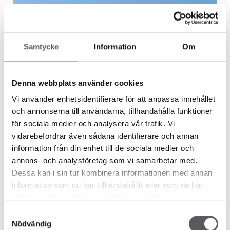
Samtycke
Information
Om
Denna webbplats använder cookies
Vi använder enhetsidentifierare för att anpassa innehållet
och annonserna till användarna, tillhandahålla funktioner
för sociala medier och analysera vår trafik. Vi
Kundberättelser
vidarebefordrar även sådana identifierare och annan
DRÖMHUS + DRÖMLÄGE = SANT
information från din enhet till de sociala medier och
annons- och analysföretag som vi samarbetar med.
Dessa kan i sin tur kombinera informationen med annan
När drömmen om det perfekta huset mötte det perfekta
information som du har tillhandahållit eller som de har
läget i södra Dalarna, skapade Elina och hennes familj sitt
samlat in när du har använt deras tjänster.
drömhem med sjöutsikt. Här berättar hon ...
Samtyckesval
Nödvändig