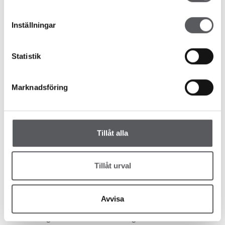
Inställningar
Statistik
Marknadsföring
Tillåt alla
Byggbranschen
DÄRFÖR ÄR DET ENKLARE OCH
Tillåt urval
SMARTARE ATT ÄGA HUS 2025
Avvisa
Att bo i hus har blivit betydligt mer fördelaktigt under
2025. Enligt Zmartas senaste Husägarindex har den