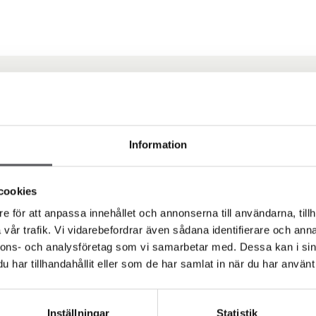
Vi finns här för 
Information
cookies
Sedan 1993 har vi som hustillverkare hjäl
e för att anpassa innehållet och annonserna till användarna, tillh
alltid byggt hus i lösvirke. Det innebär a
vår trafik. Vi vidarebefordrar även sådana identifierare och anna
en bräda i taget. Detta gör att du som ku
nnons- och analysföretag som vi samarbetar med. Dessa kan i sin
hur ditt hus ska se ut i en väldigt hög utstr
har tillhandahållit eller som de har samlat in när du har använt 
en frihet som för dig som kund innebär att 
Inställningar
Statistik