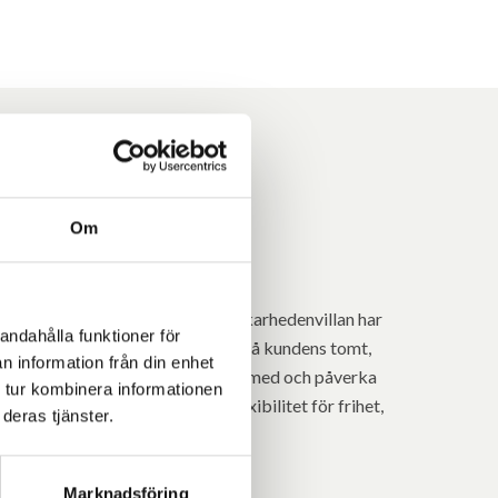
dig!
Om
pt våra kunder att bygga hus. Fiskarhedenvillan har
andahålla funktioner för
tt vi bygger alla våra hus på plats på kundens tomt,
n information från din enhet
nd till Fiskarhedenvillan kan vara med och påverka
 tur kombinera informationen
äckning. Vi väljer att kalla vår flexibilitet för frihet,
deras tjänster.
du själv får välja.
Marknadsföring