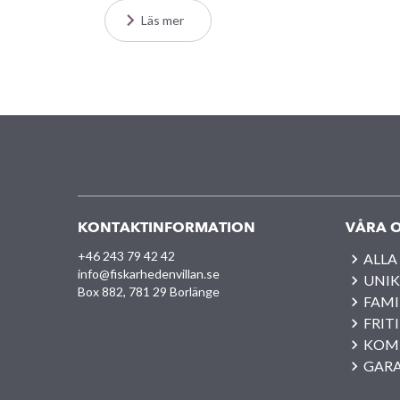
Läs mer
KONTAKTINFORMATION
VÅRA O
+46 243 79 42 42
ALLA
info@fiskarhedenvillan.se
UNIK
Box 882, 781 29 Borlänge
FAMI
FRIT
KOM
GAR