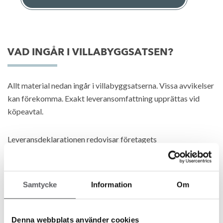
VAD INGÅR I VILLABYGGSATSEN?
Allt material nedan ingår i villabyggsatserna. Vissa avvikelser
kan förekomma. Exakt leveransomfattning upprättas vid
köpeavtal.
Leveransdeklarationen redovisar företagets
utgångsstandard och gäller tillsammans med den
objektspecifika tillverkningsordern.
Samtycke
Information
Om
Generellt gäller att produktval, färgval och utrustningsval är
unika för varje enskilt avtal och därför inte framgår i denna
leveransomfattning utan i den objektsspecifika
Denna webbplats använder cookies