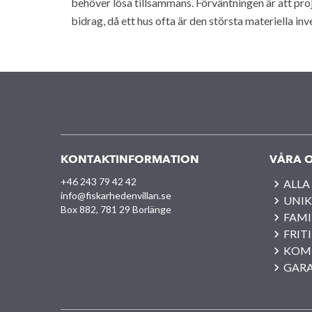
behöver lösa tillsammans. Förväntningen är att pro
bidrag, då ett hus ofta är den största materiella inve
KONTAKTINFORMATION
VÅRA O
+46 243 79 42 42
ALLA
info@fiskarhedenvillan.se
UNIK
Box 882, 781 29 Borlänge
FAMI
FRIT
KOM
GAR