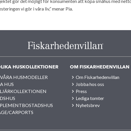
jektet gör det möjligt för konsumenten att köpa småhus med nettono
steringen vi gör i våra liv,” menar Pia.
LIKA HUSKOLLEKTIONER
OM FISKARHEDENVILLAN
 VÅRA HUSMODELLER
Om Fiskarhedenvillan
A HUS
Jobba hos oss
LJÄRKOLLEKTIONEN
Press
IDSHUS
Lediga tomter
PLEMENTBOSTADSHUS
Nyhetsbrev
AGE/CARPORTS