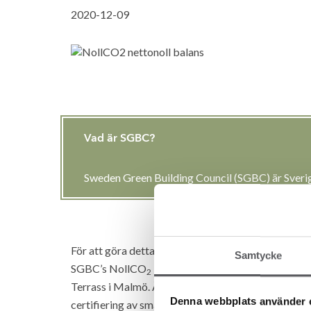
2020-12-09
Vad är SGBC?
Sweden Green Building Council (SGBC) är Sverig
För att göra detta projekt så trovärdigt som möjlig
Samtycke
SGBC’s NollCO
-certifiering var målet för detta 
2
Terrass i Malmö. Ännu fanns dock ingen pilot för s
Denna webbplats använder 
certifiering av småhus.