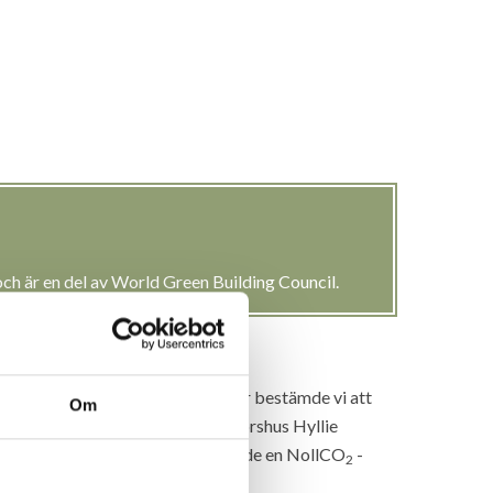
h är en del av World Green Building Council.
bete. Efter många samtal och idéer bestämde vi att
Om
butik på Gotland och Skanskas kontorshus Hyllie
ulle bli SGBC’s första pilot rörande en NollCO
-
2