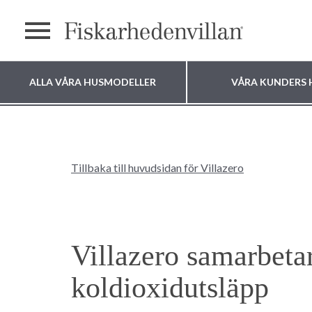
Meny
ALLA VÅRA HUSMODELLER
VÅRA KUNDERS 
Var vill du bygga
ditt hus?
Tillbaka till huvudsidan för Villazero
Villazero samarbeta
koldioxidutsläpp