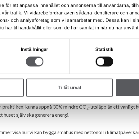
e för att anpassa innehållet och annonserna till användarna, tillh
vår trafik. Vi vidarebefordrar även sådana identifierare och anna
örre beräkningarna för certifieringen, har stor kunskap om de tek
nnons- och analysföretag som vi samarbetar med. Dessa kan i sin
 NollCO
-certifieringen även för småhus.
2
har tillhandahållit eller som de har samlat in när du har använt 
, chef för NollCO2 på SGBC
Inställningar
Statistik
äpp?
a bränslen i tillverkning av material och transporter går det inte a
Tillåt urval
r balanserar kvarvarande klimatpåverkan så att nettot blir noll”, sä
 och praktiken, kunna uppnå 30% mindre CO
-utsläpp än ett vanligt 
2
t huset själv ska generera energi.
ommer visa hur vi kan bygga småhus med nettonoll i klimatpåverkan