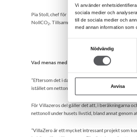
Vi använder enhetsidentifierar
sociala medier och analysera 
Pia Stoll, chef för NollCO
på SGBC, har gjort de st
2
till de sociala medier och a
NollCO
. Tillsammans med henne ska vi utveckla
2
med annan information som du 
Samtyckesval
Pia Stoll
Nödvändig
Vad menas med att huset ska ha noll CO
-utsl
2
”Eftersom det i dagsläget fortfarande används fossil
Avvisa
istället om nettonoll. Det innebär att klimatåtgärde
För Villazeros del gäller det att, i beräkningarna
nettonoll under husets livstid, bland annat genom at
”VillaZero är ett mycket intressant projekt som k