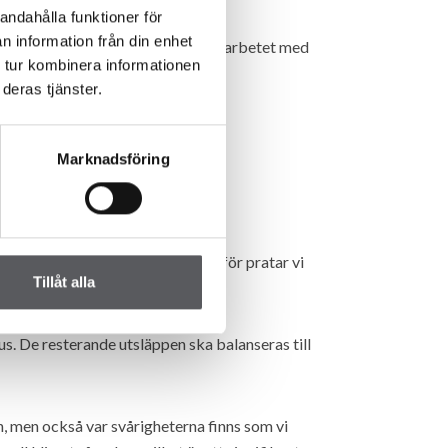
andahålla funktioner för
n information från din enhet
niska förutsättningarna och leder arbetet med
 tur kombinera informationen
deras tjänster.
Marknadsföring
tt komma ner till nollutsläpp, därför pratar vi
Tillåt alla
ger Pia Stoll.
hus. De resterande utsläppen ska balanseras till
, men också var svårigheterna finns som vi