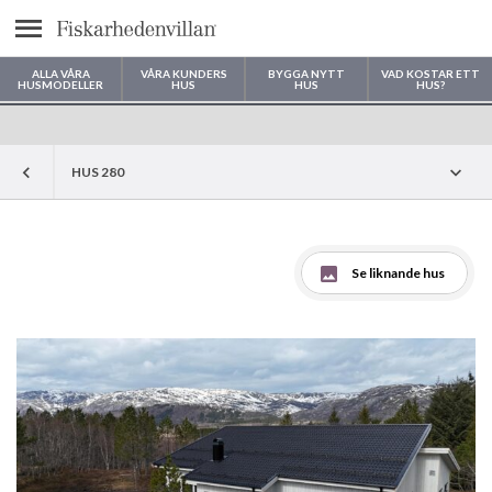
Meny
ALLA VÅRA
VÅRA KUNDERS
BYGGA NYTT
VAD KOSTAR ETT
HUSMODELLER
HUS
HUS
HUS?
Var vill du bygga ditt hus?
HUS 280
Se liknande hus