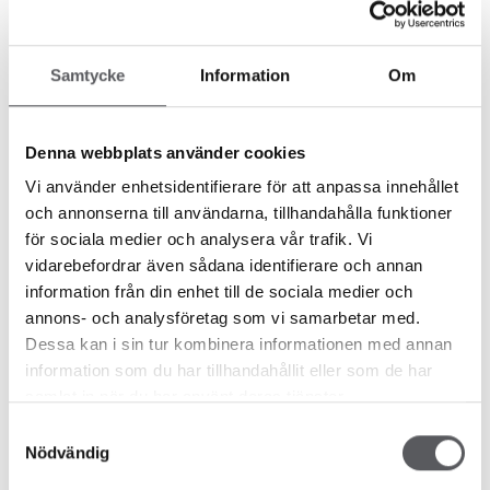
HUS 848
HUS 878
234.9
m²
182.8
m²
Samtycke
Information
Om
Denna webbplats använder cookies
Vi använder enhetsidentifierare för att anpassa innehållet
och annonserna till användarna, tillhandahålla funktioner
för sociala medier och analysera vår trafik. Vi
vidarebefordrar även sådana identifierare och annan
HUS 430
HUS 444
information från din enhet till de sociala medier och
167.5
m²
296.5
m²
annons- och analysföretag som vi samarbetar med.
Dessa kan i sin tur kombinera informationen med annan
information som du har tillhandahållit eller som de har
samlat in när du har använt deras tjänster.
Samtyckesval
Nödvändig