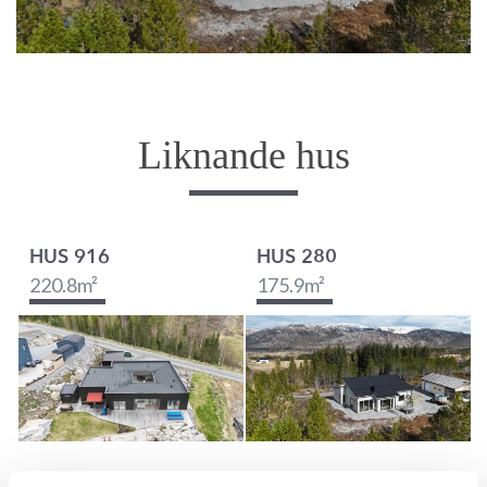
Liknande hus
HUS 916
HUS 280
220.8
m²
175.9
m²