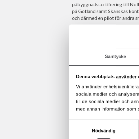
påbyggnadscertifiering till No
på Gotland samt Skanskas kontor
och därmed en pilot för andra s
Pia Stoll, chef för NollCO2 på 
- Villazero är ett mycket intre
men även var svårigheterna och
nettonoll klimatpåverkan. Det här
Samtycke
liv.
Denna webbplats använder 
Gabriella Hagman, vd på Mondo 
- Vi i Villazero-projektet är st
Vi använder enhetsidentifierar
NollCO2. SGBC bidrar med mycke
sociala medier och analysera 
byggandet även för mindre hus. D
till de sociala medier och a
att bygga koldioxidneutralt.
med annan information som du 
NollCO2
Samtyckesval
Nödvändig
Att NollCO2 certifiera en bygg