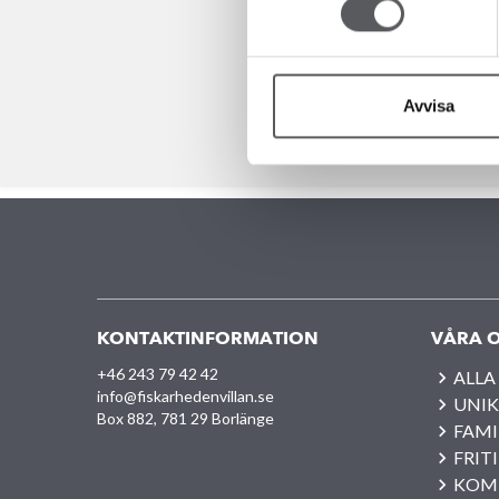
klimatåtgärder till nettonoll k
användandet och sluthanteringe
grunden får vara Miljöbyggnad
Avvisa
KONTAKTINFORMATION
VÅRA O
+46 243 79 42 42
ALLA
info@fiskarhedenvillan.se
UNIK
Box 882, 781 29 Borlänge
FAMI
FRIT
KOM