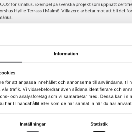
llCO2 för småhus. Exempel på svenska projekt som uppnått certifie
shus Hyllie Terrass i Malmö. Villazero arbetar mot att bli det för
måhus.
SGBC, säger:
ssant pilotprojekt som kommer att visa hur vi kan bygga småhus m
 utmaningarna finns. Förväntningen är att göra det möjligt för k
 kan bli ett signifikant bidrag då ett hus ofta är den största mater
Information
cookies
Arkitekter Dalarna, säger:
olta och glada över att vi har blivit utvalda av SGBC att delta som 
e för att anpassa innehållet och annonserna till användarna, tillh
t kunskap och tillsammans kan vi utveckla och förbättra det hål
vår trafik. Vi vidarebefordrar även sådana identifierare och anna
et ska bli intressant att ta del av andra pilotprojekt och höra om 
nnons- och analysföretag som vi samarbetar med. Dessa kan i sin
har tillhandahållit eller som de har samlat in när du har använt 
Inställningar
Statistik
nad kräver att hela byggnadens livscykels klimatpåverkan redovi