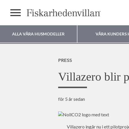
Meny
ALLA VÅRA HUSMODELLER
VÅRA KUNDERS 
Var vill du bygga
PRESS
ditt hus?
Villazero blir 
för 5 år sedan
Villazero ingår nu i ett pilotp