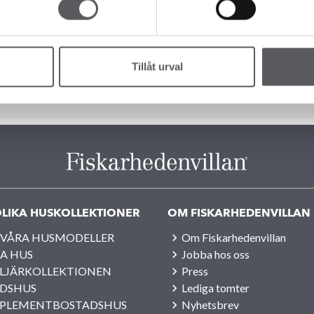
limatpåverkan. Livscykeln innefattar tillverkning och transport av
n av byggnaden. NollCO2 används som en tilläggscertifiering för
, BREEAM-SE, LEED eller Svanen.
Tillåt urval
LIKA HUSKOLLEKTIONER
OM FISKARHEDENVILLAN
 VÅRA HUSMODELLER
Om Fiskarhedenvillan
A HUS
Jobba hos oss
LJÄRKOLLEKTIONEN
Press
IDSHUS
Lediga tomter
PLEMENTBOSTADSHUS
Nyhetsbrev