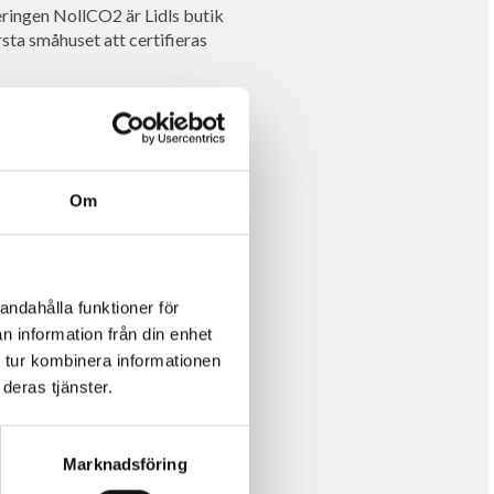
ringen NollCO2 är Lidls butik
sta småhuset att certifieras
ed nettonoll klimatpåverkan
onsumenter att köpa småhus med
iella investeringen vi gör i våra
Om
pilotprojekt för småhus inom
andahålla funktioner för
lbara och innovativa
n information från din enhet
vad de har för erfarenheter av
 tur kombinera informationen
deras tjänster.
Marknadsföring
sas och balanseras med