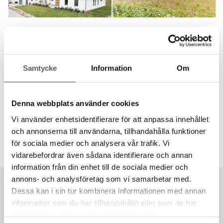
HUS 564
HUS 460
167
m²
196.8
m²
Samtycke
Information
Om
Denna webbplats använder cookies
Vi använder enhetsidentifierare för att anpassa innehållet
och annonserna till användarna, tillhandahålla funktioner
för sociala medier och analysera vår trafik. Vi
vidarebefordrar även sådana identifierare och annan
information från din enhet till de sociala medier och
annons- och analysföretag som vi samarbetar med.
Dessa kan i sin tur kombinera informationen med annan
information som du har tillhandahållit eller som de har
samlat in när du har använt deras tjänster.