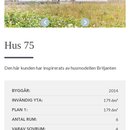
1
/5
Hus 75
Den här kunden har inspirerats av husmodellen Briljanten
2014
BYGGÅR:
179.6m²
INVÄNDIG YTA:
179.6m²
PLAN 1:
6
ANTAL RUM:
4
VARAV SOVRUM: