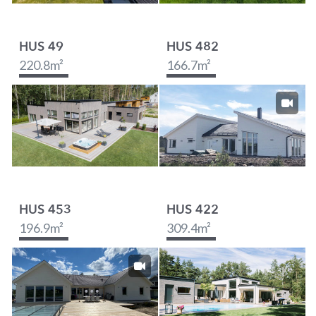
HUS 49
HUS 482
220.8
m²
166.7
m²
HUS 453
HUS 422
196.9
m²
309.4
m²