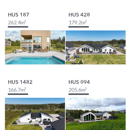
HUS 187
HUS 428
262.4
m²
179.2
m²
HUS 1482
HUS 094
166.7
m²
205.6
m²