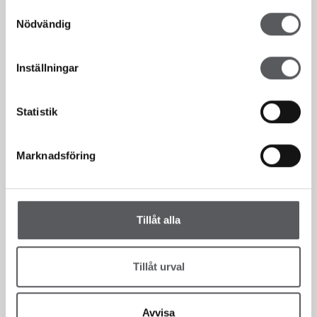
Samtyckesval
Nödvändig
Inställningar
Statistik
Vi finns här för dig!
Marknadsföring
Sedan 1993 har vi som hustillverkare hjälpt våra kunder att bygga
hus. Fiskarhedenvillan har alltid byggt hus i lösvirke. Det innebär att
vi bygger alla våra hus på plats på kundens tomt, en bräda i taget.
Tillåt alla
Detta gör att du som kund till Fiskarhedenvillan kan vara med och
påverka hur ditt hus ska se ut i en väldigt hög utsträckning. Vi
väljer att kalla vår flexibilitet för frihet, en frihet som för dig som
Tillåt urval
kund innebär att du själv får välja.
Avvisa