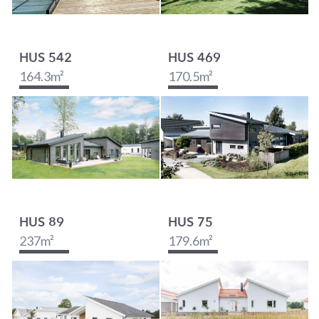
HUS 542
HUS 469
164.3
m²
170.5
m²
HUS 89
HUS 75
237
m²
179.6
m²