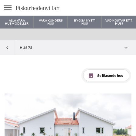
Meny
ALLA VÅRA
VÅRA KUNDERS
BYGGA NYTT
VAD KOSTAR ETT
HUSMODELLER
HUS
HUS
HUS?
Var vill du bygga ditt hus?
HUS 75
Se liknande hus