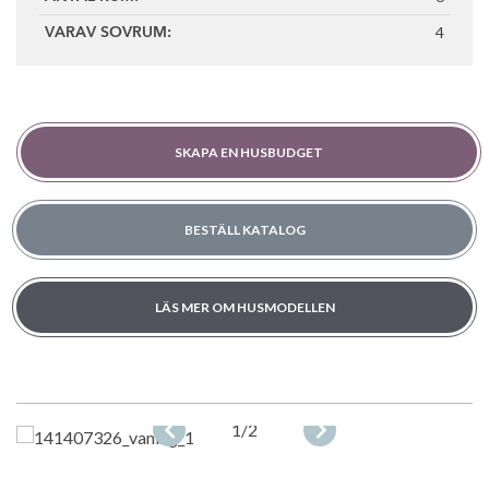
4
VARAV SOVRUM:
SKAPA EN HUSBUDGET
BESTÄLL KATALOG
LÄS MER OM HUSMODELLEN
1
/2