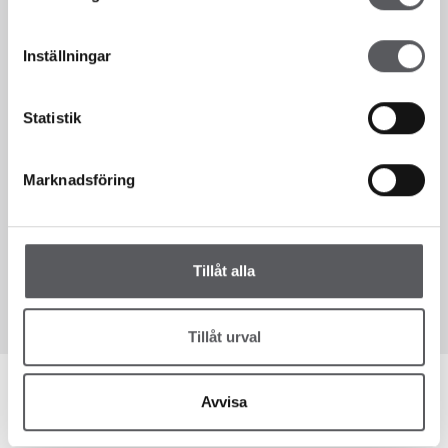
Vi finns här för dig!
Inställningar
Sedan 1993 har vi som hustillverkare hjälpt våra kunder att bygga
hus. Fiskarhedenvillan har alltid byggt hus i lösvirke. Det innebär att
Statistik
vi bygger alla våra hus på plats på kundens tomt, en bräda i taget.
Detta gör att du som kund till Fiskarhedenvillan kan vara med och
påverka hur ditt hus ska se ut i en väldigt hög utsträckning. Vi
Marknadsföring
väljer att kalla vår flexibilitet för frihet, en frihet som för dig som
kund innebär att du själv får välja.
Tillåt alla
KONTAKTA OSS
Tillåt urval
Avvisa