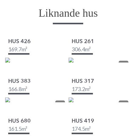
Liknande hus
HUS 426
HUS 261
169.7
m²
306.4
m²
HUS 383
HUS 317
166.8
m²
173.2
m²
HUS 680
HUS 419
161.5
m²
174.5
m²