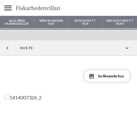
Meny
ALLA VÅRA
VÅRA KUNDERS
BYGGA NYTT
VAD KOSTAR ETT
HUSMODELLER
HUS
HUS
HUS?
Var vill du bygga ditt hus?
HUS 73
Se liknande hus