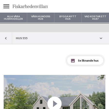
Meny
ALLA VÅRA
VÅRA KUNDERS
BYGGA NYTT
VAD KOSTAR ETT
HUSMODELLER
HUS
HUS
HUS?
Var vill du bygga ditt hus?
HUS 555
Se liknande hus