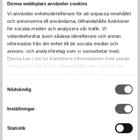
Denna webbplats använder cookies
Vi använder enhetsidentifierare för att anpassa innehållet
och annonserna till användarna, tillhandahålla funktioner
för sociala medier och analysera vår trafik. Vi
Vi finns här för dig!
vidarebefordrar även sådana identifierare och annan
information från din enhet till de sociala medier och
annons- och analysföretag som vi samarbetar med.
Dessa kan i sin tur kombinera informationen med annan
Sedan 1993 har vi som hustillverkare hjälpt våra kunder att bygga
information som du har tillhandahållit eller som de har
hus. Fiskarhedenvillan har alltid byggt hus i lösvirke. Det innebär att
samlat in när du har använt deras tjänster.
vi bygger alla våra hus på plats på kundens tomt, en bräda i taget.
Detta gör att du som kund till Fiskarhedenvillan kan vara med och
Samtyckesval
påverka hur ditt hus ska se ut i en väldigt hög utsträckning. Vi
Nödvändig
väljer att kalla vår flexibilitet för frihet, en frihet som för dig som
kund innebär att du själv får välja.
Inställningar
KONTAKTA OSS
Statistik