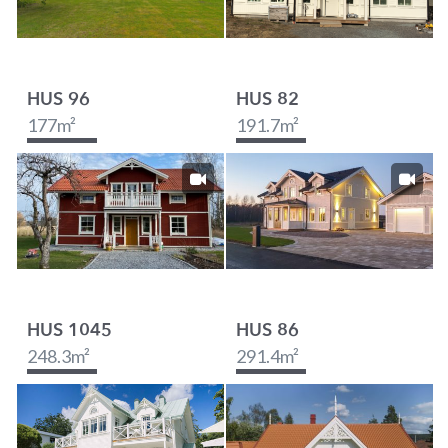
HUS 96
HUS 82
177
m²
191.7
m²
HUS 1045
HUS 86
248.3
m²
291.4
m²