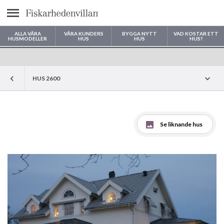
Meny
ALLA VÅRA
VÅRA KUNDERS
BYGGA NYTT
VAD KOSTAR ETT
HUSMODELLER
HUS
HUS
HUS?
Var vill du bygga ditt hus?
HUS 2600
Se liknande hus