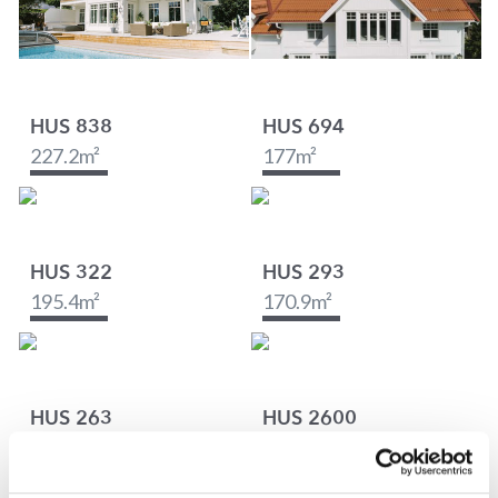
HUS 838
HUS 694
227.2
m²
177
m²
HUS 322
HUS 293
195.4
m²
170.9
m²
HUS 263
HUS 2600
195.4
m²
195.4
m²