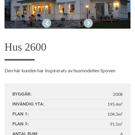
1
/2
Hus 2600
Den här kunden har inspirerats av husmodellen Spoven
2008
BYGGÅR:
195.4m²
INVÄNDIG YTA:
104.3m²
PLAN 1:
91.1m²
PLAN 2:
6
ANTAL RUM: