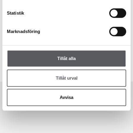
HUS 35
HUS 26
170
m²
213.2
m²
Statistik
Marknadsföring
HUS 67
225
m²
Tillåt alla
Tillåt urval
Avvisa