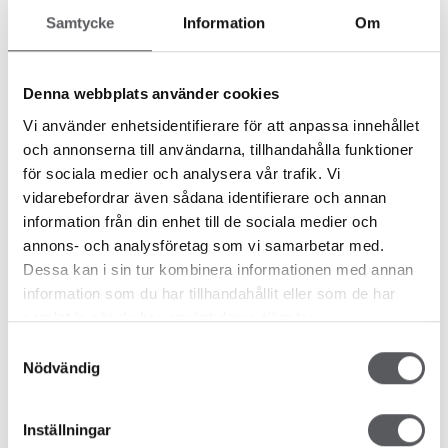
Samtycke
Information
Om
HUS 507
HUS 90
174.2
m²
193.2
m²
Denna webbplats använder cookies
Vi använder enhetsidentifierare för att anpassa innehållet
och annonserna till användarna, tillhandahålla funktioner
för sociala medier och analysera vår trafik. Vi
HUS 81
HUS 83
vidarebefordrar även sådana identifierare och annan
189.8
m²
200
m²
information från din enhet till de sociala medier och
annons- och analysföretag som vi samarbetar med.
Dessa kan i sin tur kombinera informationen med annan
information som du har tillhandahållit eller som de har
samlat in när du har använt deras tjänster.
HUS 462
HUS 37
213.1
m²
170.9
m²
Samtyckesval
Nödvändig
Inställningar