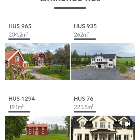
HUS 965
HUS 935
204.2
m²
262
m²
HUS 1294
HUS 76
191
m²
221.5
m²