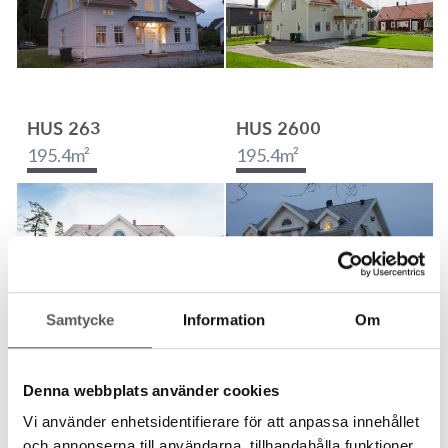
HUS 263
HUS 2600
195.4
m²
195.4
m²
Samtycke
Information
Om
HUS 507
HUS 90
174.2
m²
193.2
m²
Denna webbplats använder cookies
Vi använder enhetsidentifierare för att anpassa innehållet
och annonserna till användarna, tillhandahålla funktioner