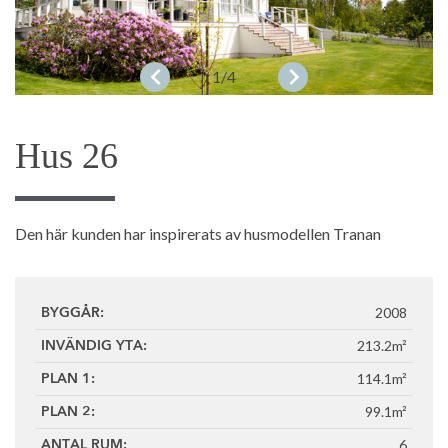
1
/4
Hus 26
Den här kunden har inspirerats av husmodellen Tranan
2008
BYGGÅR:
213.2m²
INVÄNDIG YTA:
114.1m²
PLAN 1:
99.1m²
PLAN 2:
6
ANTAL RUM: