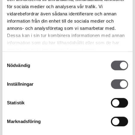
för sociala medier och analysera vår trafik. Vi
HUS 81
HUS 83
vidarebefordrar även sådana identifierare och annan
189.8
m²
200
m²
information från din enhet till de sociala medier och
annons- och analysföretag som vi samarbetar med.
Dessa kan i sin tur kombinera informationen med annan
information som du har tillhandahållit eller som de har
samlat in när du har använt deras tjänster.
HUS 462
HUS 37
Samtyckesval
213.1
m²
170.9
m²
Nödvändig
Inställningar
Statistik
Marknadsföring
HUS 35
HUS 26
170
m²
213.2
m²