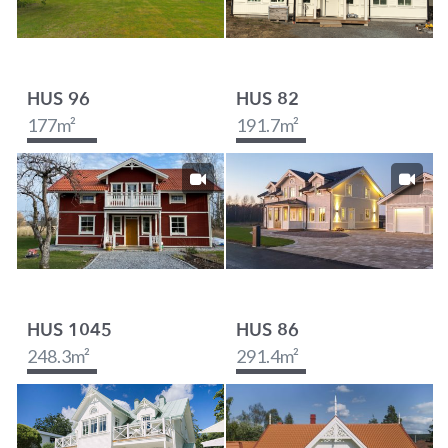
HUS 96
HUS 82
177
m²
191.7
m²
HUS 1045
HUS 86
248.3
m²
291.4
m²