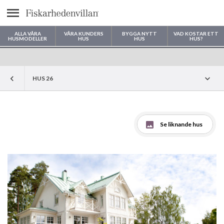
Meny
ALLA VÅRA
VÅRA KUNDERS
BYGGA NYTT
VAD KOSTAR ETT
HUSMODELLER
HUS
HUS
HUS?
Var vill du bygga ditt hus?
HUS 26
Se liknande hus