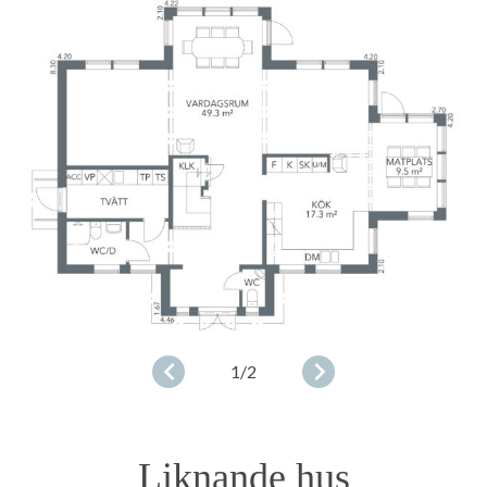
1
/2
Liknande hus