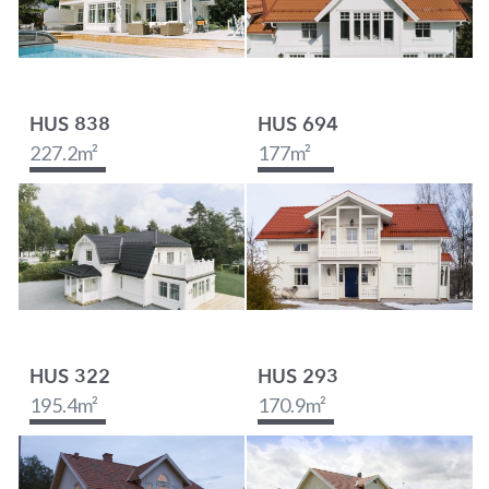
HUS 838
HUS 694
227.2
m²
177
m²
HUS 322
HUS 293
195.4
m²
170.9
m²