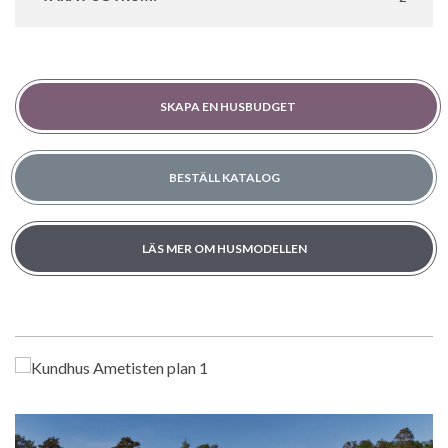
SKAPA EN HUSBUDGET
BESTÄLL KATALOG
LÄS MER OM HUSMODELLEN