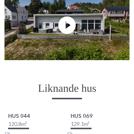
Liknande hus
HUS 044
HUS 069
120.8
m²
129.1
m²