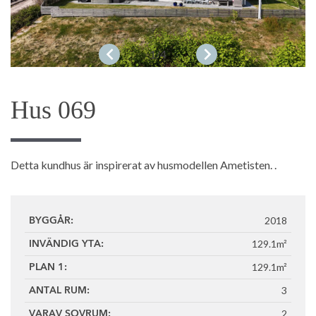
1
/4
Hus 069
Detta kundhus är inspirerat av husmodellen Ametisten. .
2018
BYGGÅR:
129.1m²
INVÄNDIG YTA:
129.1m²
PLAN 1:
3
ANTAL RUM:
2
VARAV SOVRUM: