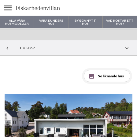
Meny
ALLA VÅRA
VÅRA KUNDERS
BYGGA NYTT
VAD KOSTAR ETT
HUSMODELLER
HUS
HUS
HUS?
Var vill du bygga ditt hus?
HUS 069
Se liknande hus