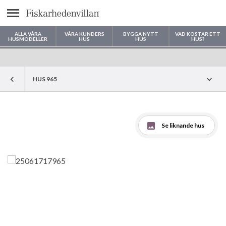
Meny
ALLA VÅRA
VÅRA KUNDERS
BYGGA NYTT
VAD KOSTAR ETT
HUSMODELLER
HUS
HUS
HUS?
Var vill du bygga ditt hus?
HUS 965
Se liknande hus