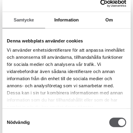
189.8
m²
200
m²
Samtycke
Information
Om
HUS 462
HUS 37
Denna webbplats använder cookies
213.1
m²
170.9
m²
Vi använder enhetsidentifierare för att anpassa innehållet
och annonserna till användarna, tillhandahålla funktioner
för sociala medier och analysera vår trafik. Vi
vidarebefordrar även sådana identifierare och annan
HUS 35
HUS 26
information från din enhet till de sociala medier och
170
m²
213.2
m²
annons- och analysföretag som vi samarbetar med.
Dessa kan i sin tur kombinera informationen med annan
information som du har tillhandahållit eller som de har
samlat in när du har använt deras tjänster.
HUS 67
Samtyckesval
Nödvändig
225
m²