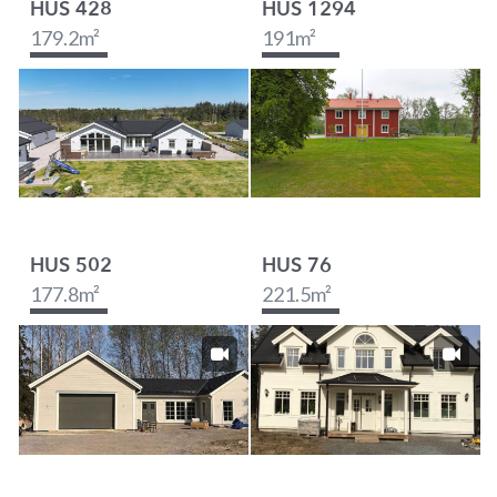
HUS 428
HUS 1294
179.2
m²
191
m²
HUS 502
HUS 76
177.8
m²
221.5
m²