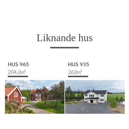
Liknande hus
HUS 965
HUS 935
204.2
m²
262
m²