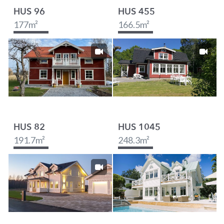
HUS 96
HUS 455
177
m²
166.5
m²
HUS 82
HUS 1045
191.7
m²
248.3
m²