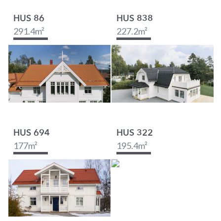
HUS 86
HUS 838
291.4
m²
227.2
m²
HUS 694
HUS 322
177
m²
195.4
m²