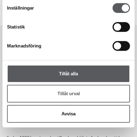
Inställningar
Statistik
Marknadsföring
Tillåt alla
Tillåt urval
Vi finns här för dig!
Avvisa