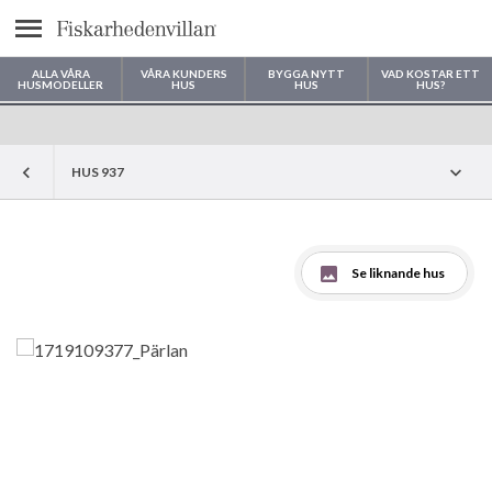
Meny
ALLA VÅRA
VÅRA KUNDERS
BYGGA NYTT
VAD KOSTAR ETT
HUSMODELLER
HUS
HUS
HUS?
Var vill du bygga ditt hus?
HUS 937
Se liknande hus