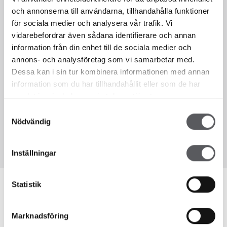
och annonserna till användarna, tillhandahålla funktioner
för sociala medier och analysera vår trafik. Vi
Sedan 1993 har vi som hustillverkare hjälpt våra kunder att bygga
vidarebefordrar även sådana identifierare och annan
hus. Fiskarhedenvillan har alltid byggt hus i lösvirke. Det innebär att
information från din enhet till de sociala medier och
vi bygger alla våra hus på plats på kundens tomt, en bräda i taget.
annons- och analysföretag som vi samarbetar med.
Detta gör att du som kund till Fiskarhedenvillan kan vara med och
Dessa kan i sin tur kombinera informationen med annan
påverka hur ditt hus ska se ut i en väldigt hög utsträckning. Vi
information som du har tillhandahållit eller som de har
väljer att kalla vår flexibilitet för frihet, en frihet som för dig som
samlat in när du har använt deras tjänster.
kund innebär att du själv får välja.
Samtyckesval
Nödvändig
KONTAKTA OSS
Inställningar
Statistik
Marknadsföring
VAD KOSTAR ETT HUS?