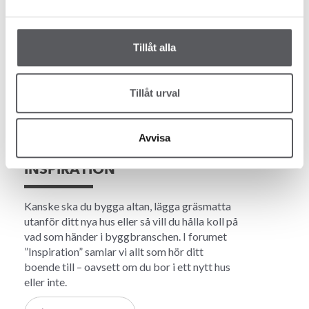
Det är många saker som påverkar vad ett
husbygge kostar. Tomtens förutsättningar,
Tillåt alla
dina tillval och hur du väljer att bygga ditt hus
är några av de saker som påverkar priset.
Tillåt urval
Läs mer
Avvisa
INSPIRATION
Kanske ska du bygga altan, lägga gräsmatta
utanför ditt nya hus eller så vill du hålla koll på
vad som händer i byggbranschen. I forumet
”Inspiration” samlar vi allt som hör ditt
boende till – oavsett om du bor i ett nytt hus
eller inte.