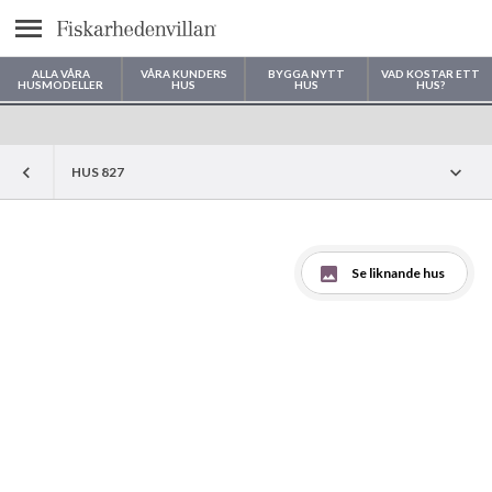
Meny
ALLA VÅRA
VÅRA KUNDERS
BYGGA NYTT
VAD KOSTAR ETT
HUSMODELLER
HUS
HUS
HUS?
Var vill du bygga ditt hus?
HUS 827
Se liknande hus