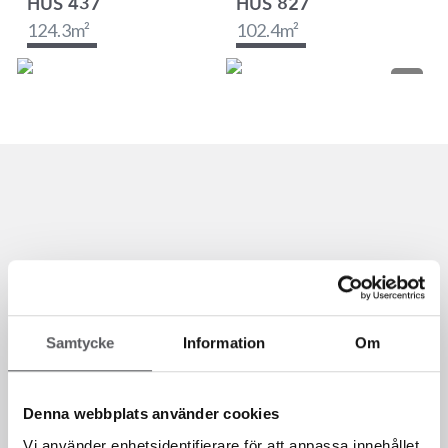
HUS 437
HUS 827
124.3
m²
102.4
m²
Samtycke
Information
Om
Denna webbplats använder cookies
Vi finns här för dig!
Vi använder enhetsidentifierare för att anpassa innehållet