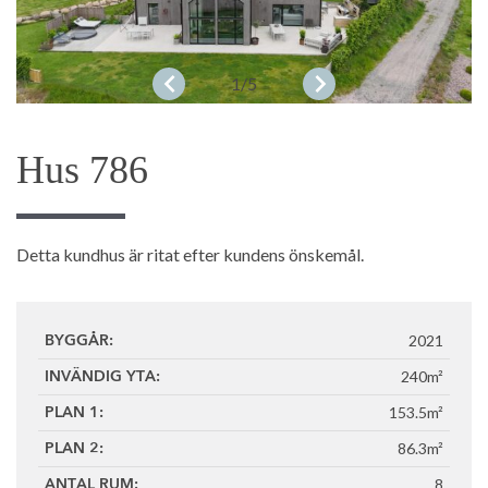
1
/5
Hus 786
Detta kundhus är ritat efter kundens önskemål.
2021
BYGGÅR:
240m²
INVÄNDIG YTA:
153.5m²
PLAN 1:
86.3m²
PLAN 2:
8
ANTAL RUM: