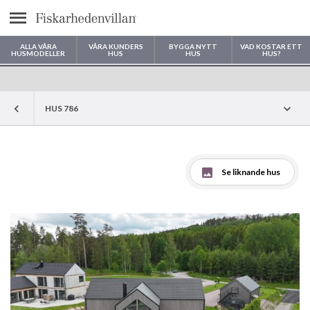
Meny
ALLA VÅRA
VÅRA KUNDERS
BYGGA NYTT
VAD KOSTAR ETT
HUSMODELLER
HUS
HUS
HUS?
Var vill du bygga ditt hus?
HUS 786
Se liknande hus