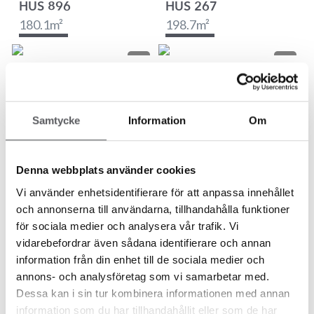
HUS 896
HUS 267
180.1
m²
198.7
m²
HUS 1801
HUS 95
318.2
m²
223.4
m²
Samtycke
Information
Om
Denna webbplats använder cookies
HUS 962
HUS 10
Vi använder enhetsidentifierare för att anpassa innehållet
198
m²
314.7
m²
och annonserna till användarna, tillhandahålla funktioner
för sociala medier och analysera vår trafik. Vi
vidarebefordrar även sådana identifierare och annan
information från din enhet till de sociala medier och
annons- och analysföretag som vi samarbetar med.
HUS 753
HUS 90
Dessa kan i sin tur kombinera informationen med annan
233
m²
193.2
m²
information som du har tillhandahållit eller som de har