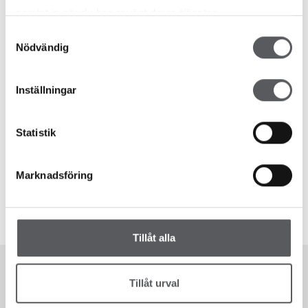
samlat in när du har använt deras tjänster.
Samtyckesval
Nödvändig
HUS 78
HUS 83
377.6
m²
200
m²
Inställningar
Statistik
HUS 54
HUS 41
219
m²
261.6
m²
Marknadsföring
Tillåt alla
Tillåt urval