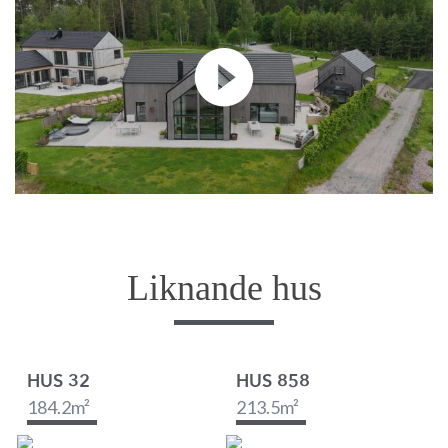
Liknande hus
HUS 32
HUS 858
184.2
m²
213.5
m²