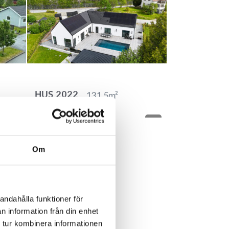
131.5
m²
HUS 2022
Om
andahålla funktioner för
n information från din enhet
141.8
m²
HUS 726
 tur kombinera informationen