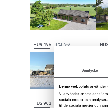
154.3
m²
HUS 496
HUS
Samtycke
Denna webbplats använder 
Vi använder enhetsidentifierar
sociala medier och analysera 
137.5
m²
HUS 902
HUS
till de sociala medier och a