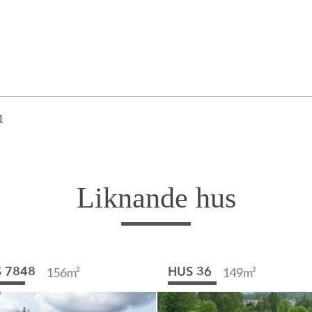
Liknande hus
156
m²
149
m²
 7848
HUS 36