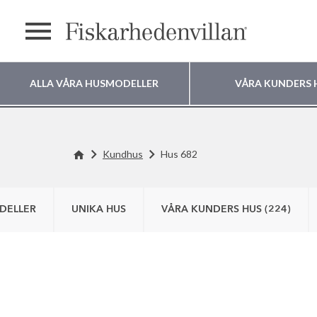
Meny
ALLA VÅRA HUSMODELLER
VÅRA KUNDERS 
Var vill du bygga
Kundhus
Hus 682
ditt hus?
DELLER
UNIKA HUS
VÅRA KUNDERS HUS (224)