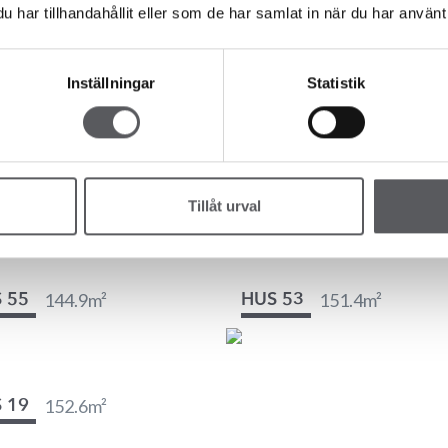
har tillhandahållit eller som de har samlat in när du har använt 
Inställningar
Statistik
159.4
m²
142.6
m²
 789
HUS 937
135.7
m²
131.5
m²
 415
HUS 783
Tillåt urval
144.9
m²
151.4
m²
 55
HUS 53
152.6
m²
 19