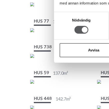
med annan information som du 
Samtyckesval
Nödvändig
131.7
m²
HUS 77
HUS
144
m²
HUS 738
HUS
Avvisa
137.0
m²
HUS 59
HUS
142.7
m²
HUS 448
HUS