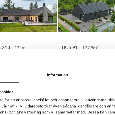
131
m²
137.8
m²
 218
HUS 91
Information
cookies
e för att anpassa innehållet och annonserna till användarna, tillh
vår trafik. Vi vidarebefordrar även sådana identifierare och anna
136.6
m²
143.3
m²
 682
HUS 933
nnons- och analysföretag som vi samarbetar med. Dessa kan i sin