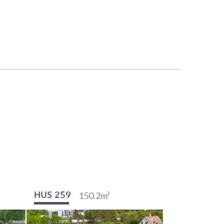
150.2
m²
HUS 259