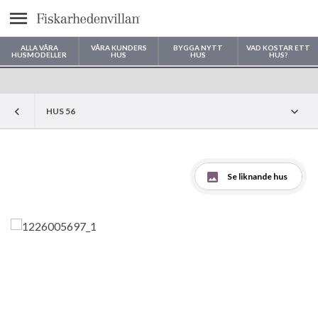
Meny
ALLA VÅRA
VÅRA KUNDERS
BYGGA NYTT
VAD KOSTAR ETT
HUSMODELLER
HUS
HUS
HUS?
Var vill du bygga ditt hus?
HUS 56
Se liknande hus