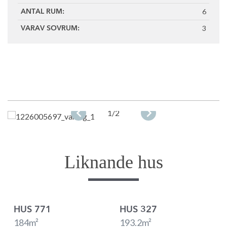
6
ANTAL RUM:
3
VARAV SOVRUM:
1
/2
Liknande hus
HUS 771
HUS 327
184
m²
193.2
m²