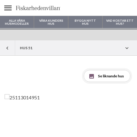
Meny
ALLA VÅRA
VÅRA KUNDERS
BYGGA NYTT
VAD KOSTAR ETT
HUSMODELLER
HUS
HUS
HUS?
Var vill du bygga ditt hus?
HUS 51
Se liknande hus