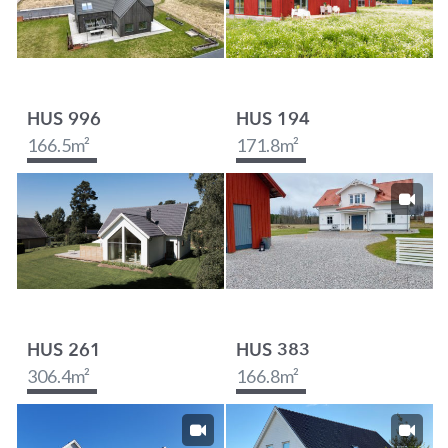
HUS 996
HUS 194
166.5
m²
171.8
m²
HUS 261
HUS 383
306.4
m²
166.8
m²