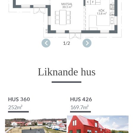
1
/2
Liknande hus
HUS 360
HUS 426
252
m²
169.7
m²