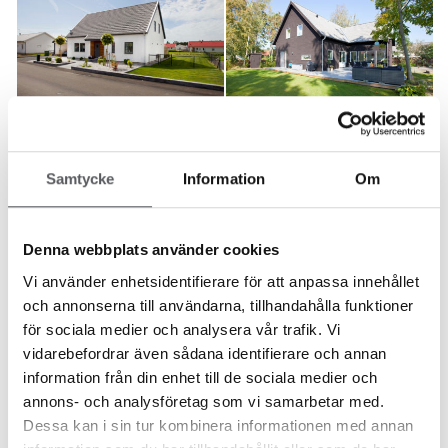
HUS 427
HUS 421
Samtycke
Information
Om
193.4
m²
196.5
m²
Denna webbplats använder cookies
Vi använder enhetsidentifierare för att anpassa innehållet
och annonserna till användarna, tillhandahålla funktioner
för sociala medier och analysera vår trafik. Vi
vidarebefordrar även sådana identifierare och annan
information från din enhet till de sociala medier och
HUS 73
annons- och analysföretag som vi samarbetar med.
164.9
m²
Dessa kan i sin tur kombinera informationen med annan