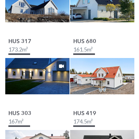
HUS 317
HUS 680
173.2
m²
161.5
m²
HUS 303
HUS 419
167
m²
174.5
m²