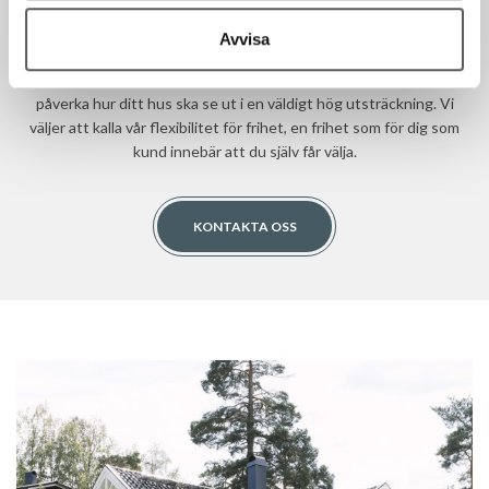
Sedan 1993 har vi som hustillverkare hjälpt våra kunder att bygga
hus. Fiskarhedenvillan har alltid byggt hus i lösvirke. Det innebär att
Avvisa
vi bygger alla våra hus på plats på kundens tomt, en bräda i taget.
Detta gör att du som kund till Fiskarhedenvillan kan vara med och
påverka hur ditt hus ska se ut i en väldigt hög utsträckning. Vi
väljer att kalla vår flexibilitet för frihet, en frihet som för dig som
kund innebär att du själv får välja.
KONTAKTA OSS