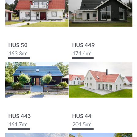
HUS 50
HUS 449
163.3
m²
174.4
m²
HUS 443
HUS 44
161.7
m²
201.5
m²