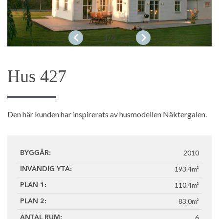
1
/4
Hus 427
Den här kunden har inspirerats av husmodellen Näktergalen.
2010
BYGGÅR:
193.4m²
INVÄNDIG YTA:
110.4m²
PLAN 1:
83.0m²
PLAN 2:
6
ANTAL RUM: