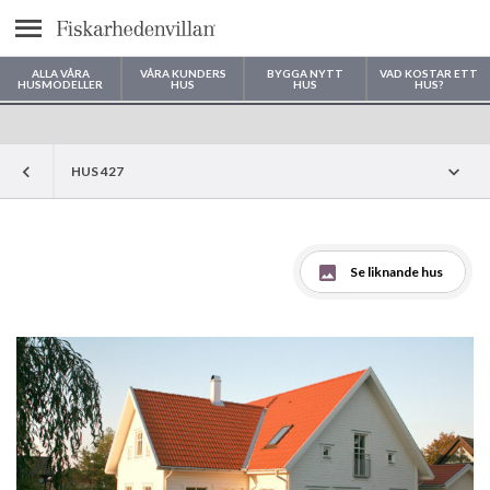
Meny
ALLA VÅRA
VÅRA KUNDERS
BYGGA NYTT
VAD KOSTAR ETT
HUSMODELLER
HUS
HUS
HUS?
Var vill du bygga ditt hus?
HUS 427
Se liknande hus