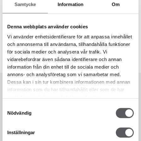
Samtycke
Information
Om
Denna webbplats använder cookies
HUS 73
164.9
m²
Vi använder enhetsidentifierare för att anpassa innehållet
och annonserna till användarna, tillhandahålla funktioner
för sociala medier och analysera vår trafik. Vi
vidarebefordrar även sådana identifierare och annan
information från din enhet till de sociala medier och
annons- och analysföretag som vi samarbetar med.
Dessa kan i sin tur kombinera informationen med annan
information som du har tillhandahållit eller som de har
samlat in när du har använt deras tjänster.
Samtyckesval
Nödvändig
Inställningar