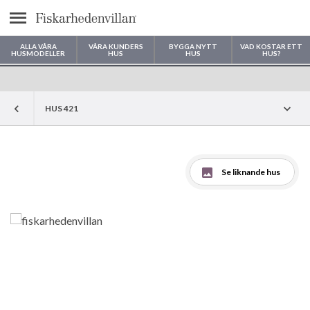
Meny
ALLA VÅRA
VÅRA KUNDERS
BYGGA NYTT
VAD KOSTAR ETT
HUSMODELLER
HUS
HUS
HUS?
Var vill du bygga ditt hus?
HUS 421
Se liknande hus