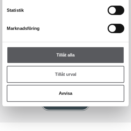
Statistik
Vi finns här för dig!
Marknadsföring
Sedan 1993 har vi som hustillverkare hjälpt våra kunder att bygga
hus. Fiskarhedenvillan har alltid byggt hus i lösvirke. Det innebär att
Tillåt alla
vi bygger alla våra hus på plats på kundens tomt, en bräda i taget.
Detta gör att du som kund till Fiskarhedenvillan kan vara med och
påverka hur ditt hus ska se ut i en väldigt hög utsträckning. Vi
Tillåt urval
väljer att kalla vår flexibilitet för frihet, en frihet som för dig som
kund innebär att du själv får välja.
Avvisa
KONTAKTA OSS