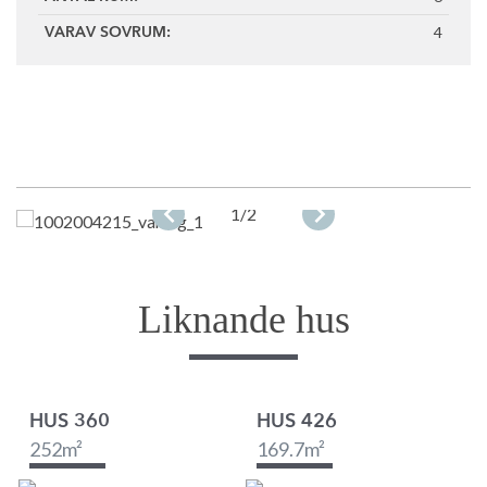
4
VARAV SOVRUM:
1
/2
Liknande hus
HUS 360
HUS 426
252
m²
169.7
m²