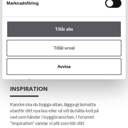
Marknadsföring
VAD KOSTAR ETT HUS?
Tillåt alla
Det är många saker som påverkar vad ett
husbygge kostar. Tomtens förutsättningar,
dina tillval och hur du väljer att bygga ditt hus
Tillåt urval
är några av de saker som påverkar priset.
Läs mer
Avvisa
INSPIRATION
Kanske ska du bygga altan, lägga gräsmatta
utanför ditt nya hus eller så vill du hålla koll på
vad som händer i byggbranschen. I forumet
”Inspiration” samlar vi allt som hör ditt