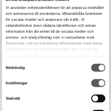
Vi använder enhetsidentifierare för att anpassa innehållet
Vi finns här för dig!
och annonserna till användarna, tillhandahålla funktioner
för sociala medier och analysera vår trafik. Vi
vidarebefordrar även sådana identifierare och annan
information från din enhet till de sociala medier och
Sedan 1993 har vi som hustillverkare hjälpt våra kunder att bygga
annons- och analysföretag som vi samarbetar med.
hus. Fiskarhedenvillan har alltid byggt hus i lösvirke. Det innebär att
vi bygger alla våra hus på plats på kundens tomt, en bräda i taget.
Dessa kan i sin tur kombinera informationen med annan
Detta gör att du som kund till Fiskarhedenvillan kan vara med och
information som du har tillhandahållit eller som de har
påverka hur ditt hus ska se ut i en väldigt hög utsträckning. Vi
samlat in när du har använt deras tjänster.
väljer att kalla vår flexibilitet för frihet, en frihet som för dig som
Samtyckesval
kund innebär att du själv får välja.
Nödvändig
KONTAKTA OSS
Inställningar
Statistik