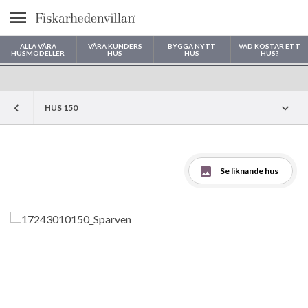
Meny
ALLA VÅRA
VÅRA KUNDERS
BYGGA NYTT
VAD KOSTAR ETT
HUSMODELLER
HUS
HUS
HUS?
Var vill du bygga ditt hus?
HUS 150
Se liknande hus