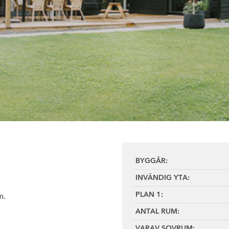
BYGGÅR:
INVÄNDIG YTA:
n.
PLAN 1:
ANTAL RUM:
VARAV SOVRUM: