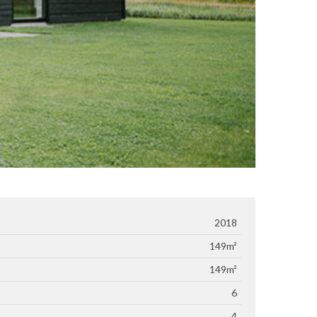
2018
149m²
149m²
6
4