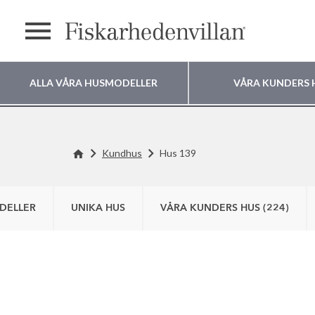
Meny
ALLA VÅRA HUSMODELLER
VÅRA KUNDERS 
Var vill du bygga
Kundhus
Hus 139
ditt hus?
DELLER
UNIKA HUS
VÅRA KUNDERS HUS (224)