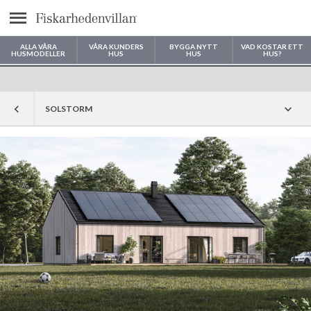
Meny
ALLA VÅRA
VÅRA KUNDERS
BYGGA NYTT
VAD KOSTAR ETT
HUSMODELLER
HUS
HUS
HUS?
Var vill du bygga ditt hus?
SOLSTORM