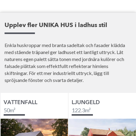
Upplev fler UNIKA HUS i ladhus stil
Enkla huskroppar med branta sadeltak och fasader klädda
med stående träpanel ger ladhuset ett lantligt uttryck. Låt
naturens egen palett sätta tonen med jordnära kulörer och
falsade plåttak som effektfullt reflekterar himlens
skiftningar. För ett mer industriellt uttryck, lägg till
spröjsande fönster och svarta detaljer.
VATTENFALL
LJUNGELD
50
m²
122.3
m²