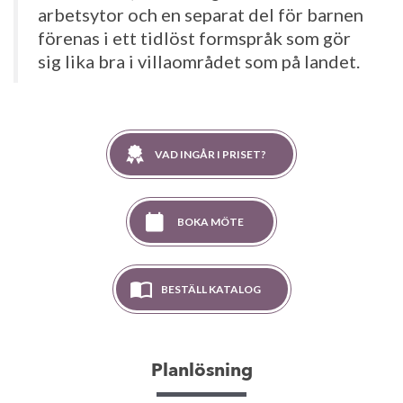
arbetsytor och
en separat del för barnen
förenas i ett tidlöst formspråk som
gör
sig lika bra i villaområdet som på landet.
VAD INGÅR I PRISET?
BOKA MÖTE
BESTÄLL KATALOG
Planlösning