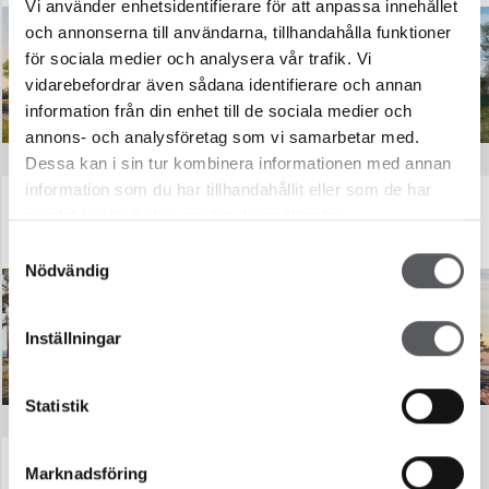
Vi använder enhetsidentifierare för att anpassa innehållet
och annonserna till användarna, tillhandahålla funktioner
för sociala medier och analysera vår trafik. Vi
vidarebefordrar även sådana identifierare och annan
information från din enhet till de sociala medier och
annons- och analysföretag som vi samarbetar med.
Dessa kan i sin tur kombinera informationen med annan
information som du har tillhandahållit eller som de har
MIRAGE
MARELD
samlat in när du har använt deras tjänster.
172.5
m²
182.6
m²
Samtyckesval
Nödvändig
Inställningar
Statistik
ELMSELD
Marknadsföring