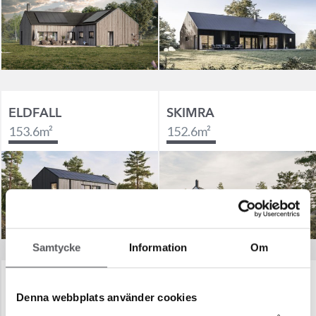
ELDFALL
SKIMRA
153.6
m²
152.6
m²
Samtycke
Information
Om
LYN
MÅNSKEN
Denna webbplats använder cookies
159.5
m²
170.1
m²