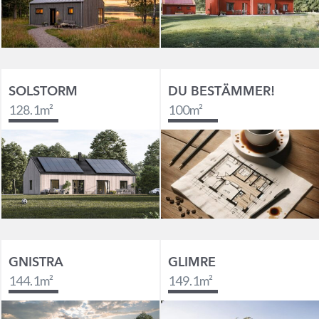
SOLSTORM
DU BESTÄMMER!
128.1
m²
100
m²
GNISTRA
GLIMRE
144.1
m²
149.1
m²