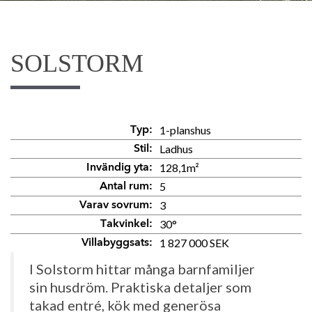
SOLSTORM
1-planshus
Typ:
Ladhus
Stil:
128,1m²
Invändig yta:
5
Antal rum:
3
Varav sovrum:
30°
Takvinkel:
1 827 000 SEK
Villabyggsats:
I Solstorm hittar många barnfamiljer
sin
husdröm
. Praktiska
detaljer som
takad entré, kök med generösa