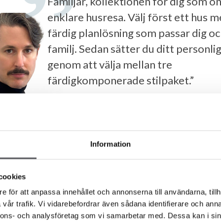
Familjär, kollektionen för dig som ö
enklare husresa. Välj först ett hus 
färdig planlösning som passar dig oc
familj. Sedan sätter du ditt personli
genom att välja mellan tre
färdigkomponerade stilpaket.”
ANDREAS NORDSTRÖM
Information
cookies
e för att anpassa innehållet och annonserna till användarna, tillh
FRITIDSHUS
KOMPLEMENTBOSTADSHUS
GARAGE
vår trafik. Vi vidarebefordrar även sådana identifierare och anna
nnons- och analysföretag som vi samarbetar med. Dessa kan i sin