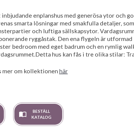
t inbjudande enplanshus med generösa ytor och gott
enas smarta lösningar med smakfulla detaljer, som l
nsterpartier och luftiga sällskapsytor. Vardagsrum
ponerande ryggåstak. Den ena flygeln är utformad 
ster bedroom med eget badrum och en rymlig walk-in
dagsrummet.Detta hus kan fås i tre olika stilar: Tr
s mer om kollektionen
här
BESTÄLL
KATALOG