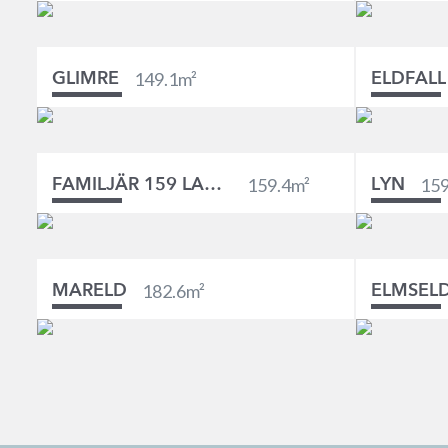
149.1
m²
GLIMRE
ELDFALL
159.4
m²
159
FAMILJÄR 159 LADHUS
LYN
182.6
m²
MARELD
ELMSEL