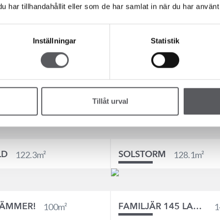
har tillhandahållit eller som de har samlat in när du har använt 
us i ladhusstil.
Inställningar
Statistik
 med branta sadeltak och fasader klädda med stå
ligt uttryck. Låt naturens egen palett sätta tonen 
de plåttak som effektfullt reflekterar himlens skif
uttryck, lägg till spröjsande fönster och svarta deta
Tillåt urval
122.3
m²
128.1
m²
LD
SOLSTORM
100
m²
1
TÄMMER!
FAMILJÄR 145 LADHUS