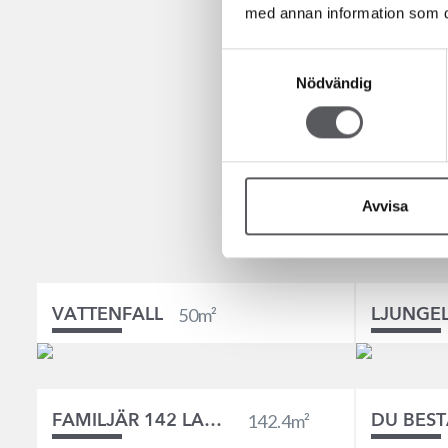
med annan information som du 
Upplev fler h
Samtyckesval
Nödvändig
Enkla huskroppar
ladhuset ett lant
kulörer och falsa
mer industriellt 
Avvisa
50
m²
VATTENFALL
LJUNGE
142.4
m²
FAMILJÄR 142 LADHUS
DU BES