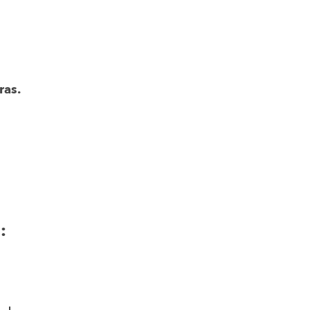
ras.
: