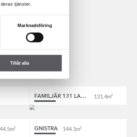
deras tjänster.
Marknadsföring
ende träpanel ger
med jordnära
tningar. För ett
ljer.
Tillåt alla
131.4
m²
FAMILJÄR 131 LADHUS
44.5
m²
144.1
m²
GNISTRA