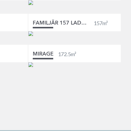
157
m²
FAMILJÄR 157 LADHUS
172.5
m²
MIRAGE