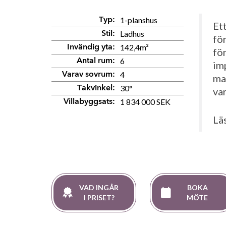
1-planshus
Typ:
Et
Ladhus
Stil:
för
142,4m²
Invändig yta:
fö
6
Antal rum:
im
4
Varav sovrum:
ma
30°
Takvinkel:
var
1 834 000 SEK
Villabyggsats:
Lä
VAD INGÅR
BOKA
I PRISET?
MÖTE