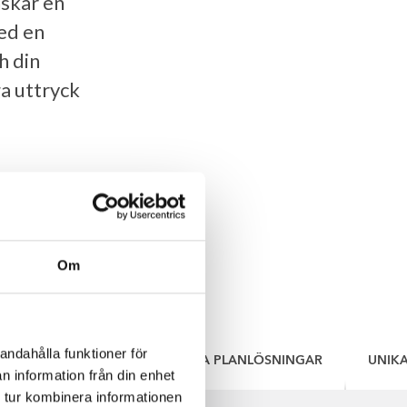
nskar en
med en
h din
ga uttryck
Om
andahålla funktioner för
/CARPORTS
ÄNDRA I VÅRA PLANLÖSNINGAR
UNIKA
n information från din enhet
 tur kombinera informationen