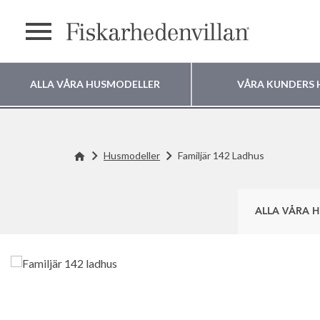
Meny
ALLA VÅRA HUSMODELLER
VÅRA KUNDERS 
Var vill du bygga
Husmodeller
Familjär 142 Ladhus
ditt hus?
ALLA VÅRA 