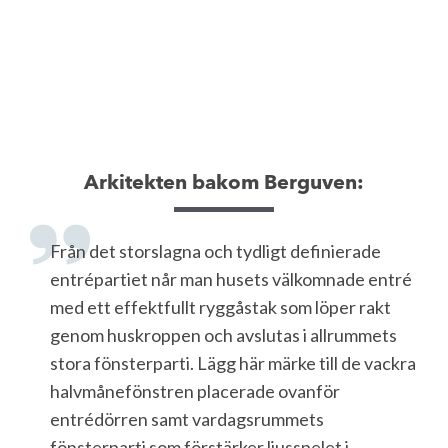
Arkitekten bakom Berguven:
Från det storslagna och tydligt definierade
entrépartiet når man husets välkomnade entré
med ett effektfullt ryggåstak som löper rakt
genom huskroppen och avslutas i allrummets
stora fönsterparti. Lägg här märke till de vackra
halvmånefönstren placerade ovanför
entrédörren samt vardagsrummets
fönsterparti som förstärker ljusspelet i