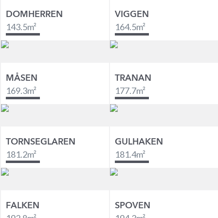
DOMHERREN
VIGGEN
143.5
m²
164.5
m²
MÅSEN
TRANAN
169.3
m²
177.7
m²
TORNSEGLAREN
GULHAKEN
181.2
m²
181.4
m²
FALKEN
SPOVEN