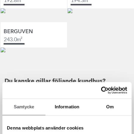
192.8
m²
194.3
m²
BERGUVEN
243.0
m²
Du kanske gillar följande kundhus?
Våra kunders hus är färdigbyggda husdrömmar som vi fotat.
Samtycke
Information
Om
Här kan du finna bra inspiration till ditt husprojekt. Vi tror att
du även tycker om dessa kundunika hus.
Denna webbplats använder cookies