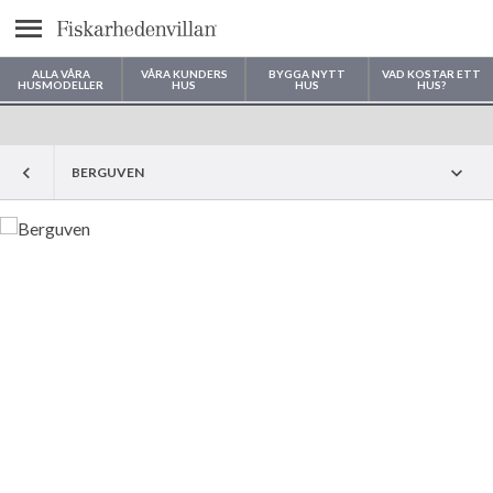
Meny
ALLA VÅRA
VÅRA KUNDERS
BYGGA NYTT
VAD KOSTAR ETT
HUSMODELLER
HUS
HUS
HUS?
Var vill du bygga ditt hus?
BERGUVEN