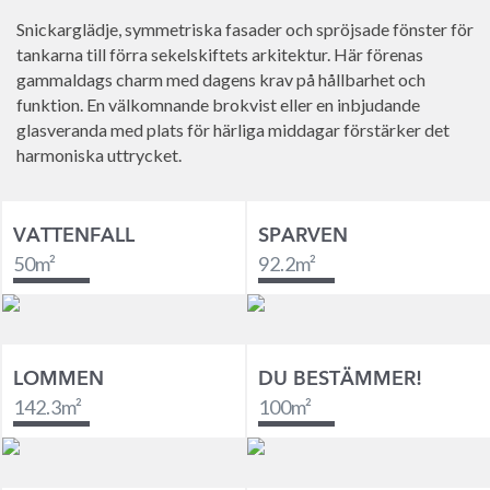
Snickarglädje, symmetriska fasader och spröjsade fönster för
tankarna till förra sekelskiftets arkitektur. Här förenas
gammaldags charm med dagens krav på hållbarhet och
funktion. En välkomnande brokvist eller en inbjudande
glasveranda med plats för härliga middagar förstärker det
harmoniska uttrycket.
VATTENFALL
SPARVEN
50
m²
92.2
m²
LOMMEN
DU BESTÄMMER!
142.3
m²
100
m²