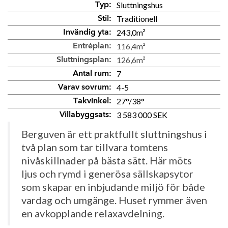
Sluttningshus
Typ:
Traditionell
Stil:
243,0m²
Invändig yta:
116,4m²
Entréplan:
126,6m²
Sluttningsplan:
7
Antal rum:
4-5
Varav sovrum:
27°/38°
Takvinkel:
3 583 000 SEK
Villabyggsats:
Berguven
är ett praktfullt sluttningshus i
två plan som tar
tillvara tomtens
nivåskillnader på bästa sätt. Här möts
ljus
och rymd i generösa sällskapsytor
som skapar en inbjudande
miljö för både
vardag och umgänge. Huset rymmer även
en
avkopplande relaxavdelning.