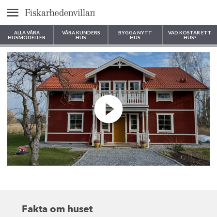
Meny
ALLA VÅRA
VÅRA KUNDERS
BYGGA NYTT
VAD KOSTAR ETT
HUSMODELLER
HUS
HUS
HUS?
Var vill du bygga ditt hus?
Fakta om huset