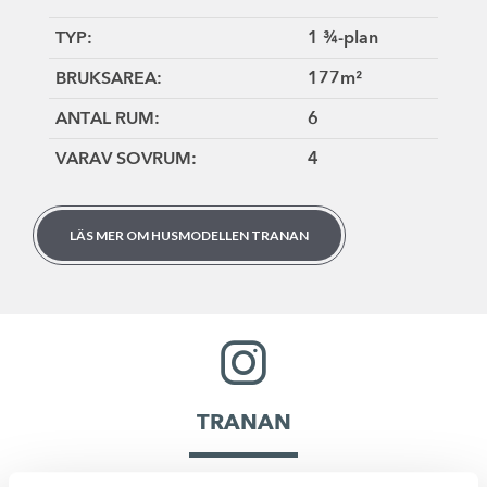
TYP:
1 ¾-plan
BRUKSAREA:
177
m²
ANTAL RUM:
6
VARAV SOVRUM:
4
LÄS MER OM HUSMODELLEN TRANAN
TRANAN
@svartgarn