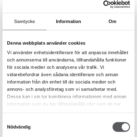
Samtycke
Information
Om
Planlösning
Denna webbplats använder cookies
Vi använder enhetsidentifierare för att anpassa innehållet
och annonserna till användarna, tillhandahålla funktioner
för sociala medier och analysera vår trafik. Vi
vidarebefordrar även sådana identifierare och annan
information från din enhet till de sociala medier och
annons- och analysföretag som vi samarbetar med.
Dessa kan i sin tur kombinera informationen med annan
information som du har tillhandahållit eller som de har
samlat in när du har använt deras tjänster.
Samtyckesval
Nödvändig