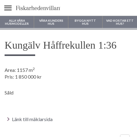
Meny
ALLA VÅRA
VÅRA KUNDERS
BYGGA NYTT
VAD KOSTAR ETT
HUSMODELLER
HUS
HUS
HUS?
Var vill du bygga ditt hus?
Kungälv Håffrekullen 1:36
2
Area: 1157 m
Pris: 1 850 000 kr
Såld
Länk till mäklarsida