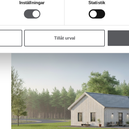
Inställningar
Statistik
Familjärkollektionen består av fem stycken husmodeller där h
Varje hustyp i kollektionen kan fås i tre olika stilar: Tradit
hel del personliga val och tillval.
Tillåt urval