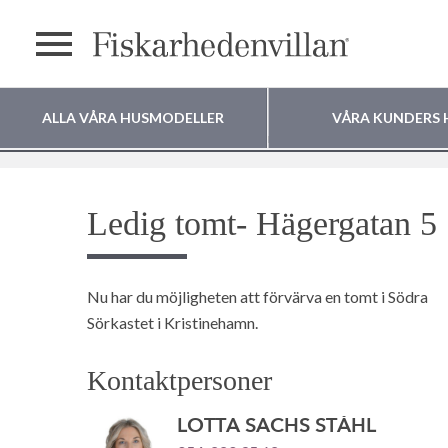
Meny
ALLA VÅRA HUSMODELLER
VÅRA KUNDERS 
Tomter
Ledig tomt- Hägergatan 5
Var vill du bygga
Ledig tomt- Hägergatan 5
ditt hus?
Nu har du möjligheten att förvärva en tomt i Södra
Sörkastet i Kristinehamn.
Kontaktpersoner
LOTTA SACHS STÅHL