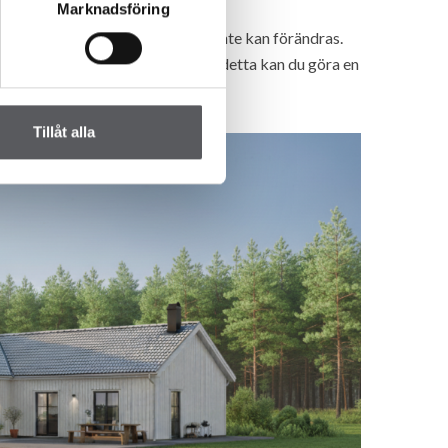
Marknadsföring
usets storlek eller planlösning inte kan förändras.
ionell, Modern eller Ladhus. Utöver detta kan du göra en
Tillåt alla