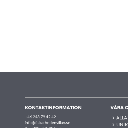
KONTAKTINFORMATION
VÅRA O
+46 243 79 42 42
ALLA
info@fiskarhedenvillan.se
UNIK