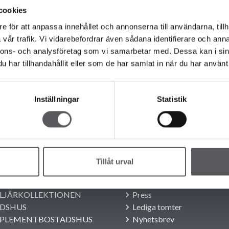
cookies
e för att anpassa innehållet och annonserna till användarna, tillh
vår trafik. Vi vidarebefordrar även sådana identifierare och anna
nnons- och analysföretag som vi samarbetar med. Dessa kan i sin
har tillhandahållit eller som de har samlat in när du har använt 
Hitta hit
Inställningar
Statistik
LIKA HUSKOLLEKTIONER
OM FISKARHEDENVILLAN
Tillåt urval
 VÅRA HUSMODELLER
Om Fiskarhedenvillan
A HUS
Jobba hos oss
LJÄRKOLLEKTIONEN
Press
IDSHUS
Lediga tomter
PLEMENTBOSTADSHUS
Nyhetsbrev