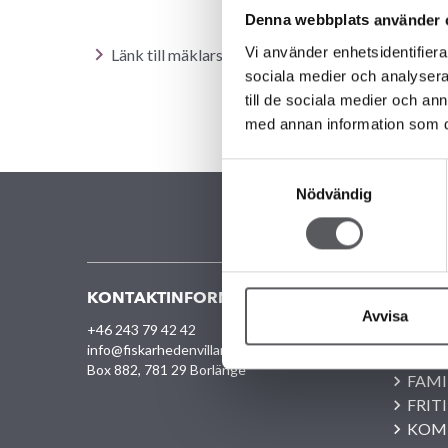
Denna webbplats använder 
Vi använder enhetsidentifierar
Länk till mäklarsida
sociala medier och analysera 
till de sociala medier och a
med annan information som du 
Samtyckesval
Nödvändig
KONTAKTINFORMATION
VÅRA O
Avvisa
+46 243 79 42 42
ALLA
info@fiskarhedenvillan.se
UNIK
Box 882, 781 29 Borlänge
FAMI
FRIT
KOM