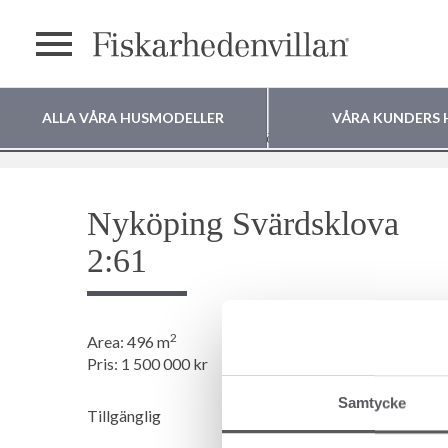
Meny
ALLA VÅRA HUSMODELLER
VÅRA KUNDERS 
Tomter
Nyköping Svärdsklova 2:61
Var vill du bygga
Nyköping Svärdsklova
ditt hus?
2:61
2
Area: 496 m
Pris: 1 500 000 kr
Samtycke
Tillgänglig