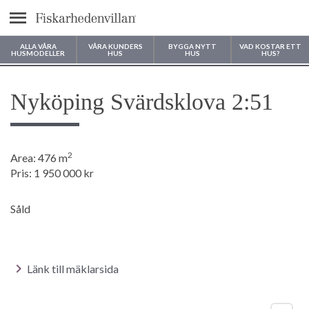
Meny
ALLA VÅRA
VÅRA KUNDERS
BYGGA NYTT
VAD KOSTAR ETT
HUSMODELLER
HUS
HUS
HUS?
Var vill du bygga ditt hus?
Nyköping Svärdsklova 2:51
2
Area: 476 m
Pris: 1 950 000 kr
Såld
Länk till mäklarsida