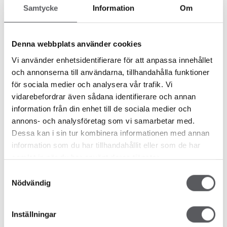
Biltema, Mio, Jysk, Elgiganten, Rusta samt bygg- och
Samtycke
Information
Om
diversehandlare, och endast 6 km från Ludvika centrum. För
dig som pendlar ligger även stora arbetsgivaren Hitachi nära
Denna webbplats använder cookies
till hands.
Vi använder enhetsidentifierare för att anpassa innehållet
och annonserna till användarna, tillhandahålla funktioner
Observera att tomterna ännu inte är avstyckade, vilket
för sociala medier och analysera vår trafik. Vi
innebär att vissa avvikelser kan förekomma. Alla bilder i
vidarebefordrar även sådana identifierare och annan
materialet är fotomontage och de byggnader, gräsmattor,
information från din enhet till de sociala medier och
häckar etc. som visas är endast tänkta som inspiration – det
annons- och analysföretag som vi samarbetar med.
finns alltså inte på plats idag.
Dessa kan i sin tur kombinera informationen med annan
information som du har tillhandahållit eller som de har
Det här är mer än bara tomter – det är en möjlighet att skapa
samlat in när du har använt deras tjänster.
ett hem där minnen skapas och drömmar blir verklighet.
Samtyckesval
Missa inte chansen att säkra en plats i detta attraktiva
Nödvändig
område! Ta steget och påbörja resan mot ditt framtida
drömboende redan idag.
Inställningar