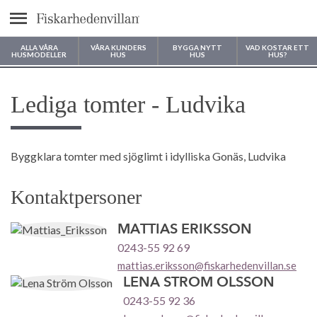
Meny
ALLA VÅRA
VÅRA KUNDERS
BYGGA NYTT
VAD KOSTAR ETT
HUSMODELLER
HUS
HUS
HUS?
Var vill du bygga ditt hus?
Lediga tomter - Ludvika
Byggklara tomter med sjöglimt i idylliska Gonäs, Ludvika
Kontaktpersoner
MATTIAS ERIKSSON
0243-55 92 69
mattias.eriksson@fiskarhedenvillan.se
LENA STRÖM OLSSON
0243-55 92 36