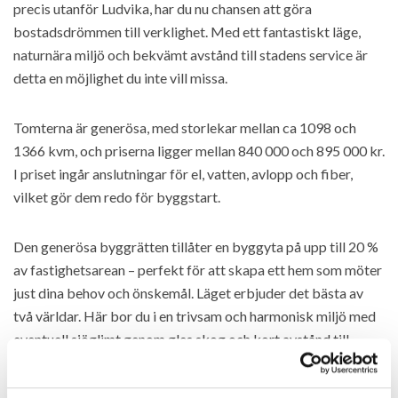
precis utanför Ludvika, har du nu chansen att göra
bostadsdrömmen till verklighet. Med ett fantastiskt läge,
naturnära miljö och bekvämt avstånd till stadens service är
detta en möjlighet du inte vill missa.
Tomterna är generösa, med storlekar mellan ca 1098 och
1366 kvm, och priserna ligger mellan 840 000 och 895 000 kr.
I priset ingår anslutningar för el, vatten, avlopp och fiber,
vilket gör dem redo för byggstart.
Den generösa byggrätten tillåter en byggyta på upp till 20 %
av fastighetsarean – perfekt för att skapa ett hem som möter
just dina behov och önskemål. Läget erbjuder det bästa av
två världar. Här bor du i en trivsam och harmonisk miljö med
eventuell sjöglimt genom gles skog och kort avstånd till
allmän badplats. Samtidigt är du bara 2 km från
handelsplatsen Lyviksberget med butiker som Stora Coop,