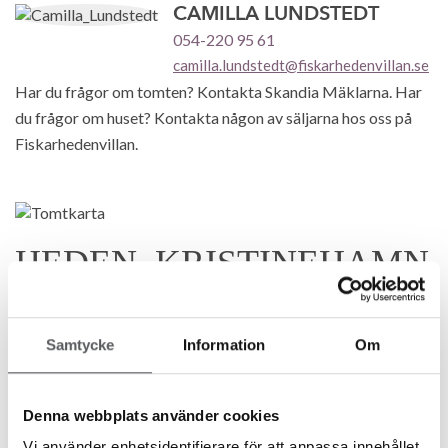
CAMILLA LUNDSTEDT
054-220 95 61
camilla.lundstedt@fiskarhedenvillan.se
Har du frågor om tomten? Kontakta Skandia Mäklarna. Har
du frågor om huset? Kontakta någon av säljarna hos oss på
Fiskarhedenvillan.
HEDEN, KRISTINEHAMN
Stor villatomt vid Heden i
Kristinehamn!
Samtycke
Information
Om
Nu erbjuds det en naturnära tomt med närhet tillE18 och
centrala Kristinehamn.
Denna webbplats använder cookies
Vi använder enhetsidentifierare för att anpassa innehållet