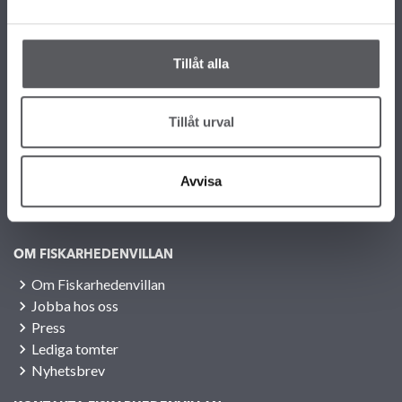
info@fiskarhedenvillan.se
Box 882, 781 29 Borlänge
Tillåt alla
VÅRA OLIKA HUSKOLLEKTIONER
ALLA VÅRA HUSMODELLER
UNIKA HUS
Tillåt urval
FAMILJÄRKOLLEKTIONEN
FRITIDSHUS
KOMPLEMENTBOSTADSHUS
Avvisa
GARAGE/CARPORTS
OM FISKARHEDENVILLAN
Om Fiskarhedenvillan
Jobba hos oss
Press
Lediga tomter
Nyhetsbrev