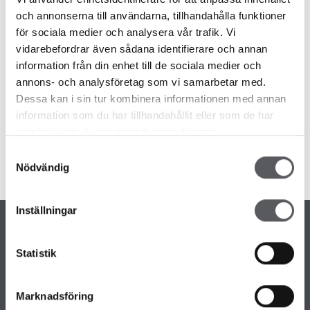
Ett tidigare förhandsbesked som har löpt ut i tiden som lätta
och annonserna till användarna, tillhandahålla funktioner
kan förnyas, Passa på att köpa din rymliga tomt för att bygga
för sociala medier och analysera vår trafik. Vi
vidarebefordrar även sådana identifierare och annan
ditt egna drömhus. Tomten är idag registrerad som
information från din enhet till de sociala medier och
industritomt och den ligger utanför stadsplanerat område.
annons- och analysföretag som vi samarbetar med.
Varmt välkomna!
Dessa kan i sin tur kombinera informationen med annan
information som du har tillhandahållit eller som de har
samlat in när du har använt deras tjänster.
Samtyckesval
TILL MÄKLAREN
Nödvändig
Inställningar
Statistik
KONTAKTINFORMATION
Marknadsföring
+46 243 79 42 42