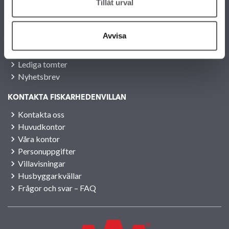
Tillåt urval
OM FISKARHEDENVILLAN
Om Fiskarhedenvillan
Avvisa
Jobba hos oss
Press
Lediga tomter
Nyhetsbrev
KONTAKTA FISKARHEDENVILLAN
Kontakta oss
Huvudkontor
Våra kontor
Personuppgifter
Villavisningar
Husbyggarkvällar
Frågor och svar – FAQ