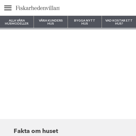
Meny
ALLA VÅRA
VÅRA KUNDERS
BYGGA NYTT
VAD KOSTAR ETT
HUSMODELLER
HUS
HUS
HUS?
Var vill du bygga ditt hus?
Fakta om huset