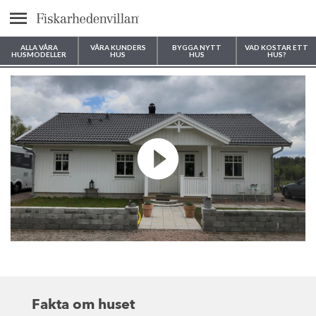
Meny
ALLA VÅRA
VÅRA KUNDERS
BYGGA NYTT
VAD KOSTAR ETT
HUSMODELLER
HUS
HUS
HUS?
Var vill du bygga ditt hus?
Fakta om huset