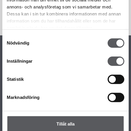
Kommentarer
annons- och analysföretag som vi samarbetar med.
Dessa kan i sin tur kombinera informationen med annan
information som du har tillhandahållit eller som de har
samlat in när du har använt deras tjänster.
Samtyckesval
Nödvändig
Inställningar
KONTAKTINFORMATION
+46 243 79 42 42
Statistik
info@fiskarhedenvillan.se
Box 882, 781 29 Borlänge
Marknadsföring
VÅRA OLIKA HUSKOLLEKTIONER
ALLA VÅRA HUSMODELLER
UNIKA HUS
Tillåt alla
FAMILJÄRKOLLEKTIONEN