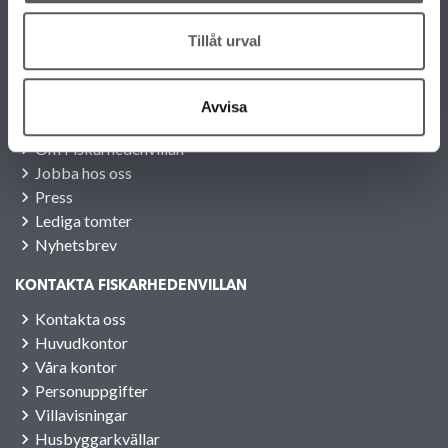
FRITIDSHUS
KOMPLEMENTBOSTADSHUS
Tillåt urval
GARAGE/CARPORTS
Avvisa
OM FISKARHEDENVILLAN
Om Fiskarhedenvillan
Jobba hos oss
Press
Lediga tomter
Nyhetsbrev
KONTAKTA FISKARHEDENVILLAN
Kontakta oss
Huvudkontor
Våra kontor
Personuppgifter
Villavisningar
Husbyggarkvällar