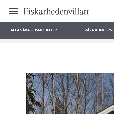
Meny
ALLA VÅRA HUSMODELLER
VÅRA KUNDERS 
Livet i en Fiskarhedenvilla
Lommen
Var vill du bygga
ditt hus?