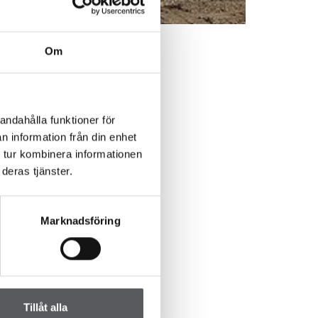
Om
andahålla funktioner för
n information från din enhet
 tur kombinera informationen
LOMMEN
deras tjänster.
@villasommarro
Marknadsföring
Tillåt alla