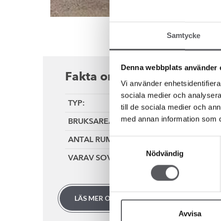
Samtycke
Denna webbplats använder 
Fakta om huset
Vi använder enhetsidentifierar
sociala medier och analysera 
TYP:
till de sociala medier och a
med annan information som du 
BRUKSAREA:
ANTAL RUM:
Samtyckesval
Nödvändig
VARAV SOVRUM:
LÄS MER OM HUSMODELLEN LOMMEN
Avvisa