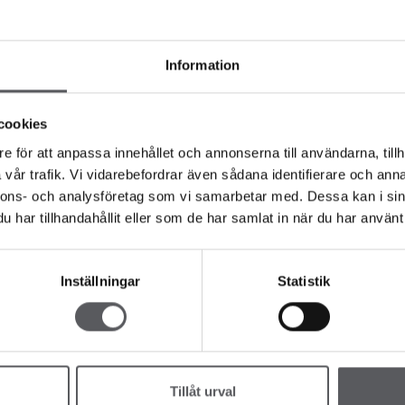
Information
cookies
e för att anpassa innehållet och annonserna till användarna, tillh
vår trafik. Vi vidarebefordrar även sådana identifierare och anna
1-plan
nnons- och analysföretag som vi samarbetar med. Dessa kan i sin
har tillhandahållit eller som de har samlat in när du har använt 
177,8
m²
7
Inställningar
Statistik
4
Tillåt urval