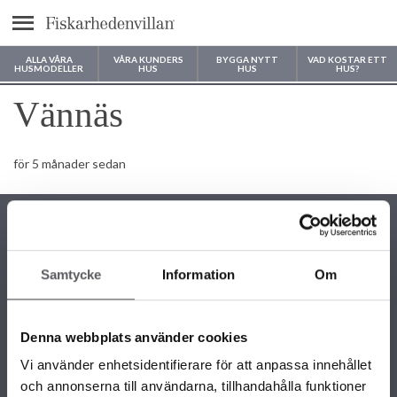
Meny
ALLA VÅRA
VÅRA KUNDERS
BYGGA NYTT
VAD KOSTAR ETT
HUSMODELLER
HUS
HUS
HUS?
Var vill du bygga ditt hus?
Vännäs
för 5 månader sedan
Samtycke
Information
Om
KONTAKTINFORMATION
+46 243 79 42 42
Denna webbplats använder cookies
info@fiskarhedenvillan.se
Box 882, 781 29 Borlänge
Vi använder enhetsidentifierare för att anpassa innehållet
och annonserna till användarna, tillhandahålla funktioner