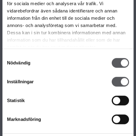
VÅRA OLIKA HUSKOLLEKTIONER
för sociala medier och analysera vår trafik. Vi
ALLA VÅRA HUSMODELLER
vidarebefordrar även sådana identifierare och annan
UNIKA HUS
information från din enhet till de sociala medier och
FAMILJÄRKOLLEKTIONEN
annons- och analysföretag som vi samarbetar med.
FRITIDSHUS
Dessa kan i sin tur kombinera informationen med annan
KOMPLEMENTBOSTADSHUS
information som du har tillhandahållit eller som de har
GARAGE/CARPORTS
samlat in när du har använt deras tjänster.
Samtyckesval
Nödvändig
OM FISKARHEDENVILLAN
Om Fiskarhedenvillan
Inställningar
Jobba hos oss
Press
Lediga tomter
Statistik
Nyhetsbrev
KONTAKTA FISKARHEDENVILLAN
Marknadsföring
Kontakta oss
Huvudkontor