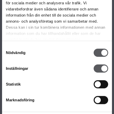
VÅRA OLIKA HUSKOLLEKTIONER
för sociala medier och analysera vår trafik. Vi
ALLA VÅRA HUSMODELLER
vidarebefordrar även sådana identifierare och annan
UNIKA HUS
information från din enhet till de sociala medier och
FAMILJÄRKOLLEKTIONEN
annons- och analysföretag som vi samarbetar med.
FRITIDSHUS
Dessa kan i sin tur kombinera informationen med annan
KOMPLEMENTBOSTADSHUS
information som du har tillhandahållit eller som de har
GARAGE/CARPORTS
samlat in när du har använt deras tjänster.
Samtyckesval
Nödvändig
OM FISKARHEDENVILLAN
Om Fiskarhedenvillan
Inställningar
Jobba hos oss
Press
Lediga tomter
Statistik
Nyhetsbrev
KONTAKTA FISKARHEDENVILLAN
Marknadsföring
Kontakta oss
Huvudkontor