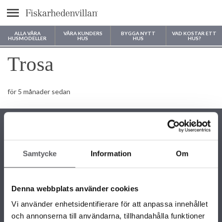
Meny
ALLA VÅRA
VÅRA KUNDERS
BYGGA NYTT
VAD KOSTAR ETT
HUSMODELLER
HUS
HUS
HUS?
Var vill du bygga ditt hus?
Trosa
för 5 månader sedan
Samtycke
Information
Om
KONTAKTINFORMATION
+46 243 79 42 42
Denna webbplats använder cookies
info@fiskarhedenvillan.se
Box 882, 781 29 Borlänge
Vi använder enhetsidentifierare för att anpassa innehållet
och annonserna till användarna, tillhandahålla funktioner