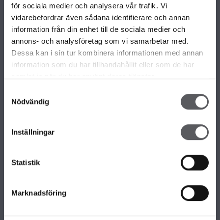
VÅRA OLIKA HUSKOLLEKTIONER
för sociala medier och analysera vår trafik. Vi
ALLA VÅRA HUSMODELLER
vidarebefordrar även sådana identifierare och annan
UNIKA HUS
information från din enhet till de sociala medier och
FAMILJÄRKOLLEKTIONEN
annons- och analysföretag som vi samarbetar med.
FRITIDSHUS
Dessa kan i sin tur kombinera informationen med annan
KOMPLEMENTBOSTADSHUS
information som du har tillhandahållit eller som de har
GARAGE/CARPORTS
samlat in när du har använt deras tjänster.
Samtyckesval
Nödvändig
OM FISKARHEDENVILLAN
Om Fiskarhedenvillan
Inställningar
Jobba hos oss
Press
Lediga tomter
Statistik
Nyhetsbrev
KONTAKTA FISKARHEDENVILLAN
Marknadsföring
Kontakta oss
Huvudkontor