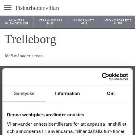
Meny
ALLA VÅRA
VÅRA KUNDERS
BYGGA NYTT
VAD KOSTAR ETT
HUSMODELLER
HUS
HUS
HUS?
Var vill du bygga ditt hus?
Trelleborg
för 5 månader sedan
Samtycke
Information
Om
KONTAKTINFORMATION
+46 243 79 42 42
Denna webbplats använder cookies
info@fiskarhedenvillan.se
Box 882, 781 29 Borlänge
Vi använder enhetsidentifierare för att anpassa innehållet
och annonserna till användarna, tillhandahålla funktioner