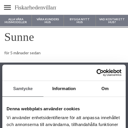
Meny
ALLA VÅRA
VÅRA KUNDERS
BYGGA NYTT
VAD KOSTAR ETT
HUSMODELLER
HUS
HUS
HUS?
Var vill du bygga ditt hus?
Sunne
för 5 månader sedan
Samtycke
Information
Om
KONTAKTINFORMATION
+46 243 79 42 42
Denna webbplats använder cookies
info@fiskarhedenvillan.se
Box 882, 781 29 Borlänge
Vi använder enhetsidentifierare för att anpassa innehållet
och annonserna till användarna, tillhandahålla funktioner