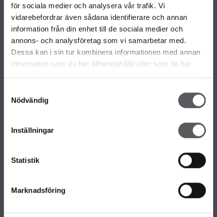
VÅRA OLIKA HUSKOLLEKTIONER
för sociala medier och analysera vår trafik. Vi
ALLA VÅRA HUSMODELLER
vidarebefordrar även sådana identifierare och annan
UNIKA HUS
information från din enhet till de sociala medier och
FAMILJÄRKOLLEKTIONEN
annons- och analysföretag som vi samarbetar med.
FRITIDSHUS
Dessa kan i sin tur kombinera informationen med annan
KOMPLEMENTBOSTADSHUS
information som du har tillhandahållit eller som de har
GARAGE/CARPORTS
samlat in när du har använt deras tjänster.
Samtyckesval
Nödvändig
OM FISKARHEDENVILLAN
Om Fiskarhedenvillan
Inställningar
Jobba hos oss
Press
Lediga tomter
Statistik
Nyhetsbrev
KONTAKTA FISKARHEDENVILLAN
Marknadsföring
Kontakta oss
Huvudkontor