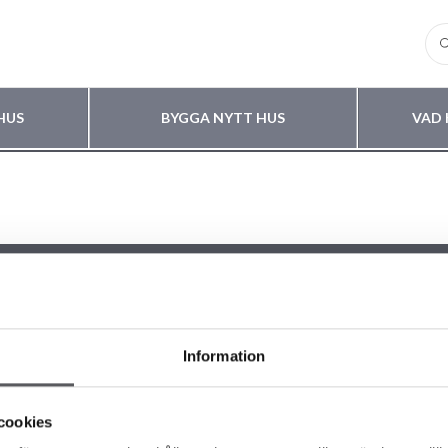
HUS
BYGGA NYTT HUS
VAD 
Information
LIKA HUSKOLLEKTIONER
OM FISKARHEDENVILLAN
 VÅRA HUSMODELLER
Om Fiskarhedenvillan
cookies
A HUS
Jobba hos oss