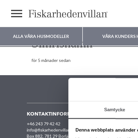
Meny
ALLA VÅRA HUSMODELLER
VÅRA KUNDERS 
Simrishamn
Var vill du bygga
för 5 månader sedan
ditt hus?
Samtycke
KONTAKTINFORMATION
VÅRA O
+46 243 79 42 42
ALLA
Denna webbplats använder 
info@fiskarhedenvillan.se
UNIK
Box 882, 781 29 Borlänge