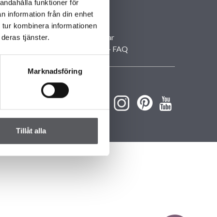
Våra kontor
andahålla funktioner för
Personuppgifter
n information från din enhet
Villavisningar
 tur kombinera informationen
Husbyggarkvällar
deras tjänster.
Frågor och svar – FAQ
Marknadsföring
Tillåt alla