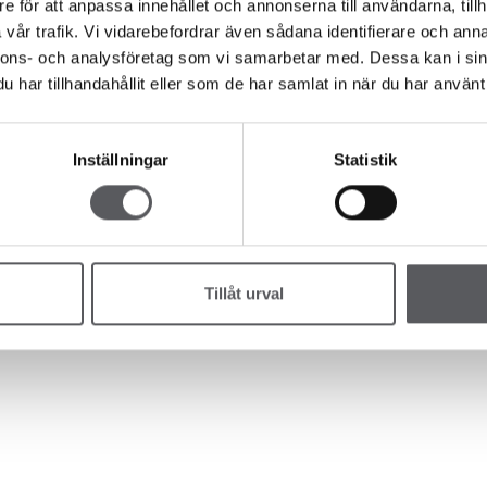
LJÄRKOLLEKTIONEN
Press
e för att anpassa innehållet och annonserna till användarna, tillh
IDSHUS
Lediga tomter
vår trafik. Vi vidarebefordrar även sådana identifierare och anna
PLEMENTBOSTADSHUS
Nyhetsbrev
nnons- och analysföretag som vi samarbetar med. Dessa kan i sin
AGE/CARPORTS
har tillhandahållit eller som de har samlat in när du har använt 
Inställningar
Statistik
Tillåt urval