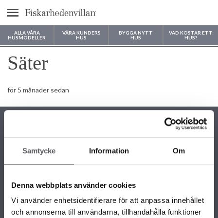
Meny
ALLA VÅRA
VÅRA KUNDERS
BYGGA NYTT
VAD KOSTAR ETT
HUSMODELLER
HUS
HUS
HUS?
Var vill du bygga ditt hus?
Säter
för 5 månader sedan
Samtycke
Information
Om
KONTAKTINFORMATION
+46 243 79 42 42
Denna webbplats använder cookies
info@fiskarhedenvillan.se
Box 882, 781 29 Borlänge
Vi använder enhetsidentifierare för att anpassa innehållet
och annonserna till användarna, tillhandahålla funktioner