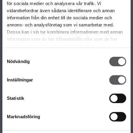
VÅRA OLIKA HUSKOLLEKTIONER
för sociala medier och analysera vår trafik. Vi
ALLA VÅRA HUSMODELLER
vidarebefordrar även sådana identifierare och annan
UNIKA HUS
information från din enhet till de sociala medier och
FAMILJÄRKOLLEKTIONEN
annons- och analysföretag som vi samarbetar med.
FRITIDSHUS
Dessa kan i sin tur kombinera informationen med annan
KOMPLEMENTBOSTADSHUS
information som du har tillhandahållit eller som de har
GARAGE/CARPORTS
samlat in när du har använt deras tjänster.
Samtyckesval
Nödvändig
OM FISKARHEDENVILLAN
Om Fiskarhedenvillan
Inställningar
Jobba hos oss
Press
Lediga tomter
Statistik
Nyhetsbrev
KONTAKTA FISKARHEDENVILLAN
Marknadsföring
Kontakta oss
Huvudkontor